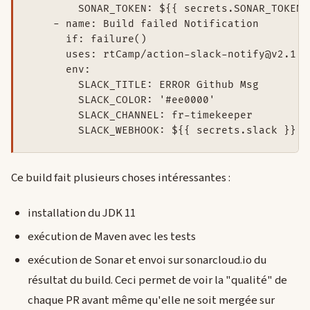
        SONAR_TOKEN: ${{ secrets.SONAR_TOKEN }
    - name: Build failed Notification

      if: failure()

      uses: rtCamp/action-slack-notify@v2.1.0

      env:

        SLACK_TITLE: ERROR Github Msg

        SLACK_COLOR: '#ee0000'

        SLACK_CHANNEL: fr-timekeeper

        SLACK_WEBHOOK: ${{ secrets.slack }} 
Ce build fait plusieurs choses intéressantes :
installation du JDK 11
exécution de Maven avec les tests
exécution de Sonar et envoi sur sonarcloud.io du
résultat du build. Ceci permet de voir la "qualité" de
chaque PR avant même qu'elle ne soit mergée sur