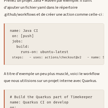
Prenez un projet Java + Maven par exemple. Il suffit
d'ajouter un fichier yaml dans le répertoire
.github/workflows et de créer une action comme celle-ci :
name: Java CI

 on: [push]

 jobs:

   build:

     runs-on: ubuntu-latest

steps:   - uses: actions/checkout@v2   - name: Se
A titre d'exemple un peu plus musclé, voici le workflow
que nous utilisions sur un projet interne avec Quarkus.
# Build the Quarkus part of Timekeeper

name: Quarkus CI on develop

on:
