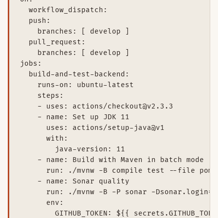
  workflow_dispatch:

  push:

    branches: [ develop ]

  pull_request:

    branches: [ develop ]

jobs:

  build-and-test-backend:

    runs-on: ubuntu-latest

    steps:

    - uses: actions/checkout@v2.3.3

    - name: Set up JDK 11

      uses: actions/setup-java@v1

      with:

        java-version: 11

    - name: Build with Maven in batch mode

      run: ./mvnw -B compile test --file pom.x
    - name: Sonar quality

      run: ./mvnw -B -P sonar -Dsonar.login=$
      env:

        GITHUB_TOKEN: ${{ secrets.GITHUB_TOKEN