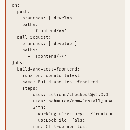
on:

  push:

    branches: [ develop ]

    paths:

      - 'frontend/**'

  pull_request:

    branches: [ develop ]

    paths:

      - 'frontend/**'

jobs:

  build-and-test-frontend:

    runs-on: ubuntu-latest

    name: Build and test frontend

    steps:

      - uses: actions/checkout@v2.3.3

      - uses: bahmutov/npm-install@HEAD

        with:

          working-directory: ./frontend

          useLockFile: false

      - run: CI=true npm test
