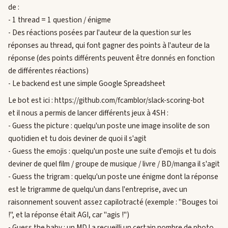
de :
- 1 thread = 1 question / énigme
- Des réactions posées par l'auteur de la question sur les
réponses au thread, qui font gagner des points à l'auteur de la
réponse (des points différents peuvent être donnés en fonction
de différentes réactions)
- Le backend est une simple Google Spreadsheet
Le bot est ici : https://github.com/fcamblor/slack-scoring-bot
et il nous a permis de lancer différents jeux à 4SH :
- Guess the picture : quelqu'un poste une image insolite de son
quotidien et tu dois deviner de quoi il s'agit
- Guess the emojis : quelqu'un poste une suite d'emojis et tu dois
deviner de quel film / groupe de musique / livre / BD/manga il s'agit
- Guess the trigram : quelqu'un poste une énigme dont la réponse
est le trigramme de quelqu'un dans l'entreprise, avec un
raisonnement souvent assez capilotracté (exemple : "Bouges toi
!", et la réponse était AGI, car "agis !")
- Guess the baby : un MDJ a recueilli un certain nombre de photo