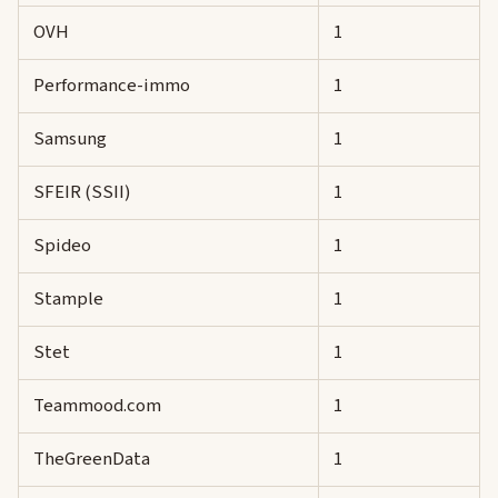
OVH
1
Performance-immo
1
Samsung
1
SFEIR (SSII)
1
Spideo
1
Stample
1
Stet
1
Teammood.com
1
TheGreenData
1