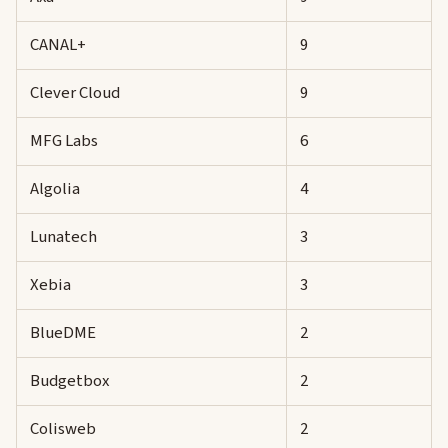
CANAL+
9
Clever Cloud
9
MFG Labs
6
Algolia
4
Lunatech
3
Xebia
3
BlueDME
2
Budgetbox
2
Colisweb
2