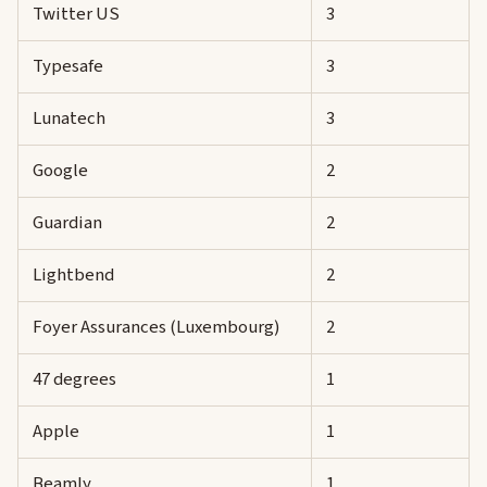
Twitter US
3
Typesafe
3
Lunatech
3
Google
2
Guardian
2
Lightbend
2
Foyer Assurances (Luxembourg)
2
47 degrees
1
Apple
1
Beamly
1