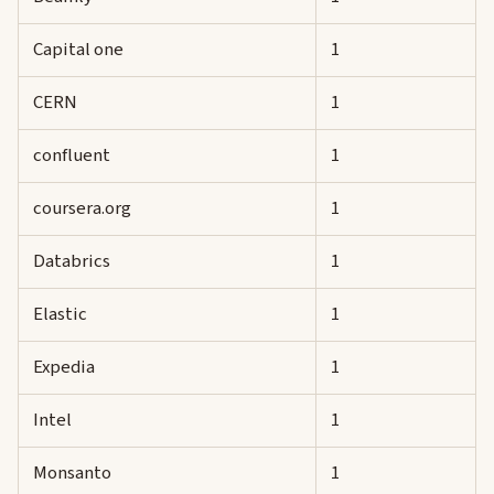
Capital one
1
CERN
1
confluent
1
coursera.org
1
Databrics
1
Elastic
1
Expedia
1
Intel
1
Monsanto
1