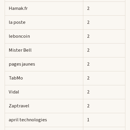
Hamak.fr
2
la poste
2
leboncoin
2
Mister Bell
2
pages jaunes
2
TabMo
2
Vidal
2
Zaptravel
2
april technologies
1