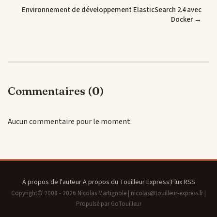
Environnement de développement ElasticSearch 2.4 avec
Docker →
Commentaires (0)
Aucun commentaire pour le moment.
A propos de l'auteur
|
A propos du Touilleur Express
|
Flux RSS
Copyright© 2008 - 2026 Nicolas Martignole | nicolas@touilleur-express.fr |
Propulsé par GoTouilleur