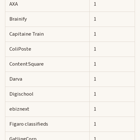
AXA
1
Brainify
1
Capitaine Train
1
ColiPoste
1
ContentSquare
1
Darva
1
Digischool
1
ebiznext
1
Figaro classifieds
1
GatlingCorp
1