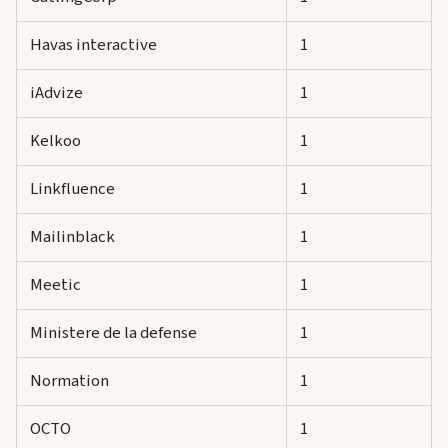
Havas interactive
1
iAdvize
1
Kelkoo
1
Linkfluence
1
Mailinblack
1
Meetic
1
Ministere de la defense
1
Normation
1
OCTO
1