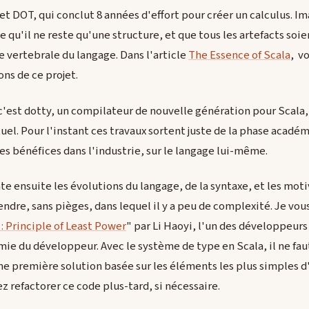
jet DOT, qui conclut 8 années d'effort pour créer un calculus. I
 ce qu'il ne reste qu'une structure, et que tous les artefacts soie
e vertebrale du langage. Dans l'article
The Essence of Scala
, v
ons de ce projet.
c'est dotty, un compilateur de nouvelle génération pour Scala, 
el. Pour l'instant ces travaux sortent juste de la phase académiq
les bénéfices dans l'industrie, sur le langage lui-même.
e ensuite les évolutions du langage, de la syntaxe, et les moti
dre, sans pièges, dans lequel il y a peu de complexité. Je vous 
 : Principle of Least Power
" par Li Haoyi, l'un des développeurs 
ie du développeur. Avec le système de type en Scala, il ne fau
ne première solution basée sur les éléments les plus simples d'
rez refactorer ce code plus-tard, si nécessaire.