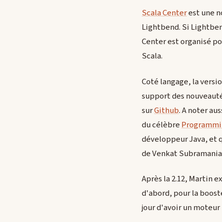
Scala Center
est une no
Lightbend. Si Lightben
Center est organisé po
Scala.
Coté langage, la versi
support des nouveautés
sur
Github
. A noter au
du célèbre
Programmin
développeur Java, et q
de Venkat Subramaniam
Après la 2.12, Martin ex
d'abord, pour la boost
jour d'avoir un moteur 