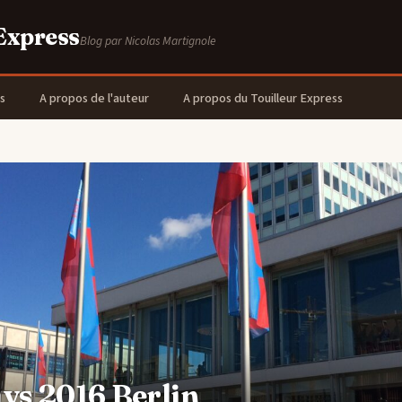
 Express
Blog par Nicolas Martignole
s
A propos de l'auteur
A propos du Touilleur Express
ys 2016 Berlin