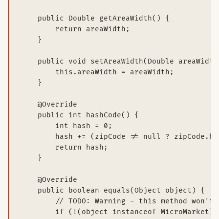
    public Double getAreaWidth() {

        return areaWidth;

    }

    public void setAreaWidth(Double areaWidth)
        this.areaWidth = areaWidth;

    }

    @Override

    public int hashCode() {

        int hash = 0;

        hash += (zipCode != null ? zipCode.ha
        return hash;

    }

    @Override

    public boolean equals(Object object) {

        // TODO: Warning - this method won't 
        if (!(object instanceof MicroMarket)) 