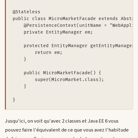
@Stateless

public class MicroMarketFacade extends Abstra
    @PersistenceContext(unitName = "WebApplica
    private EntityManager em;

    protected EntityManager getEntityManager()
        return em;

    }

    public MicroMarketFacade() {

        super(MicroMarket.class);

    }

Jusqu'ici, on voit qu'avec 2 classes et Java EE 6 vous
pouvez faire l'équivalent de ce que vous avez l'habitude