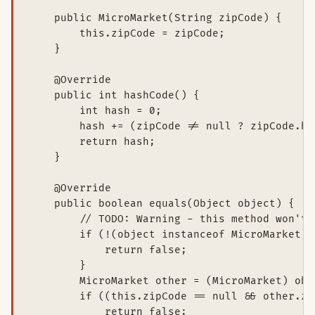
    public MicroMarket(String zipCode) {

        this.zipCode = zipCode;

    }

    @Override

    public int hashCode() {

        int hash = 0;

        hash += (zipCode != null ? zipCode.ha
        return hash;

    }

    @Override

    public boolean equals(Object object) {

        // TODO: Warning - this method won't 
        if (!(object instanceof MicroMarket)) 
            return false;

        }

        MicroMarket other = (MicroMarket) obje
        if ((this.zipCode == null && other.zi
            return false;
