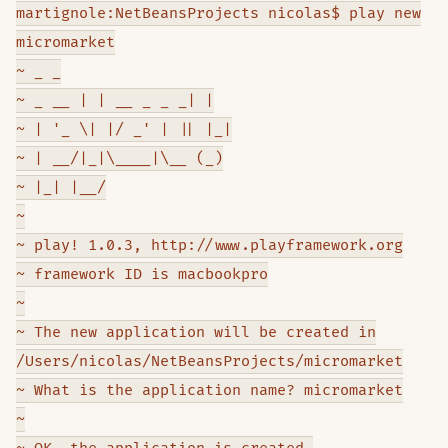
martignole:NetBeansProjects nicolas$ play new
micromarket
~ _ _
~ _ __ | | __ _ _ _| |
~ | '_ \| |/ _' | || |_|
~ | __/|_|\____|\__ (_)
~ |_| |__/
~
~ play! 1.0.3, http://www.playframework.org
~ framework ID is macbookpro
~
~ The new application will be created in
/Users/nicolas/NetBeansProjects/micromarket
~ What is the application name? micromarket
~