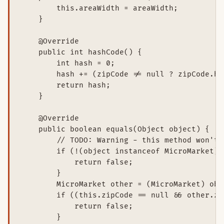
        this.areaWidth = areaWidth;

    }

    @Override

    public int hashCode() {

        int hash = 0;

        hash += (zipCode != null ? zipCode.ha
        return hash;

    }

    @Override

    public boolean equals(Object object) {

        // TODO: Warning - this method won't 
        if (!(object instanceof MicroMarket)) 
            return false;

        }

        MicroMarket other = (MicroMarket) obje
        if ((this.zipCode == null && other.zi
            return false;

        }
