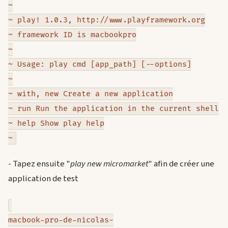
~
~ play! 1.0.3, http://www.playframework.org
~ framework ID is macbookpro
~
~ Usage: play cmd [app_path] [--options]
~
~ with, new Create a new application
~ run Run the application in the current shell
~ help Show play help
~
- Tapez ensuite "
play new micromarket
" afin de créer une
application de test
macbook-pro-de-nicolas-