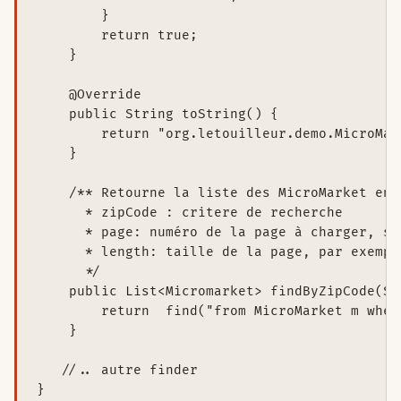
        }

        return true;

    }

    @Override

    public String toString() {

        return "org.letouilleur.demo.MicroMar
    }

    /** Retourne la liste des MicroMarket en 
      * zipCode : critere de recherche

      * page: numéro de la page à charger, si
      * length: taille de la page, par exempl
      */

    public List<Micromarket> findByZipCode(St
        return  find("from MicroMarket m wher
    }

   //.. autre finder

}
