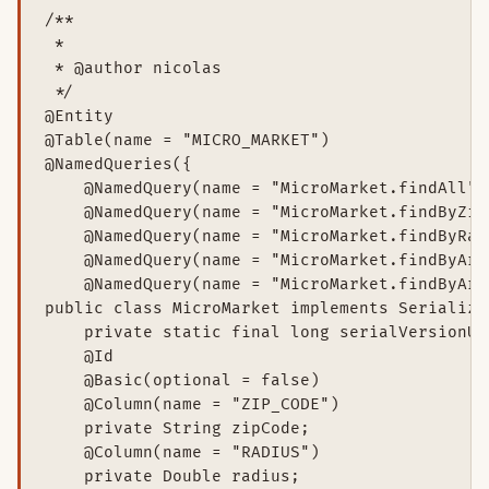
/**

 *

 * @author nicolas

 */

@Entity

@Table(name = "MICRO_MARKET")

@NamedQueries({

    @NamedQuery(name = "MicroMarket.findAll",
    @NamedQuery(name = "MicroMarket.findByZip
    @NamedQuery(name = "MicroMarket.findByRad
    @NamedQuery(name = "MicroMarket.findByAre
    @NamedQuery(name = "MicroMarket.findByAre
public class MicroMarket implements Serializab
    private static final long serialVersionUID
    @Id

    @Basic(optional = false)

    @Column(name = "ZIP_CODE")

    private String zipCode;

    @Column(name = "RADIUS")

    private Double radius;
