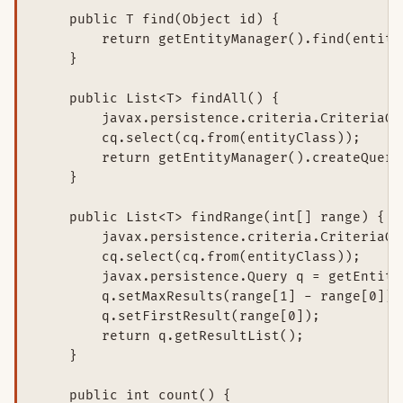
    public T find(Object id) {

        return getEntityManager().find(entity
    }

    public List<T> findAll() {

        javax.persistence.criteria.CriteriaQu
        cq.select(cq.from(entityClass));

        return getEntityManager().createQuery
    }

    public List<T> findRange(int[] range) {

        javax.persistence.criteria.CriteriaQu
        cq.select(cq.from(entityClass));

        javax.persistence.Query q = getEntity
        q.setMaxResults(range[1] - range[0]);

        q.setFirstResult(range[0]);

        return q.getResultList();

    }

    public int count() {
