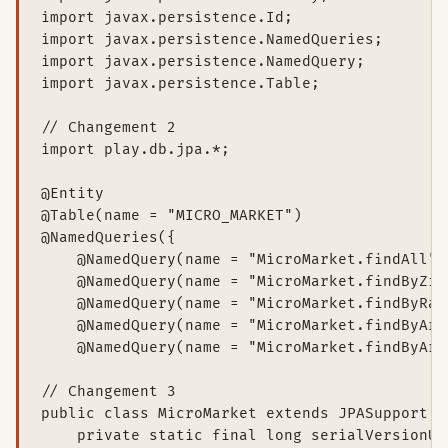
import javax.persistence.Id;

import javax.persistence.NamedQueries;

import javax.persistence.NamedQuery;

import javax.persistence.Table;

// Changement 2

import play.db.jpa.*;

@Entity

@Table(name = "MICRO_MARKET")

@NamedQueries({

    @NamedQuery(name = "MicroMarket.findAll",
    @NamedQuery(name = "MicroMarket.findByZip
    @NamedQuery(name = "MicroMarket.findByRad
    @NamedQuery(name = "MicroMarket.findByAre
    @NamedQuery(name = "MicroMarket.findByAre
// Changement 3

public class MicroMarket extends JPASupport i
    private static final long serialVersionUID