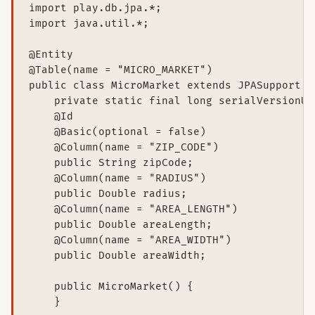
import play.db.jpa.*;

import java.util.*;

@Entity

@Table(name = "MICRO_MARKET")

public class MicroMarket extends JPASupport i
    private static final long serialVersionUID
    @Id

    @Basic(optional = false)

    @Column(name = "ZIP_CODE")

    public String zipCode;

    @Column(name = "RADIUS")

    public Double radius;

    @Column(name = "AREA_LENGTH")

    public Double areaLength;

    @Column(name = "AREA_WIDTH")

    public Double areaWidth;

    public MicroMarket() {

    }
