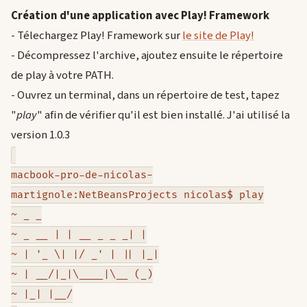
Création d'une application avec Play! Framework
- Télechargez Play! Framework sur
le site de Play!
- Décompressez l'archive, ajoutez ensuite le répertoire
de play à votre PATH.
- Ouvrez un terminal, dans un répertoire de test, tapez
"
play
" afin de vérifier qu'il est bien installé. J'ai utilisé la
version 1.0.3
macbook-pro-de-nicolas-
martignole:NetBeansProjects nicolas$ play
~ _ _
~ _ __ | | __ _ _ _| |
~ | '_ \| |/ _' | || |_|
~ | __/|_|\____|\__ (_)
~ |_| |__/