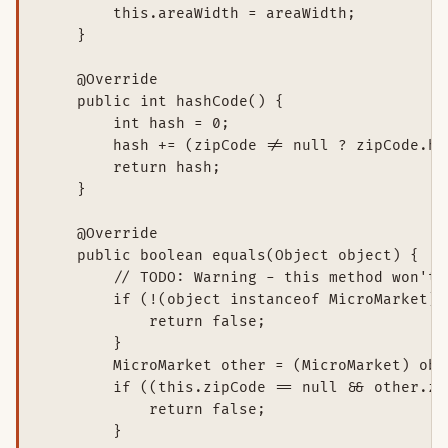
        this.areaWidth = areaWidth;

    }

    @Override

    public int hashCode() {

        int hash = 0;

        hash += (zipCode != null ? zipCode.ha
        return hash;

    }

    @Override

    public boolean equals(Object object) {

        // TODO: Warning - this method won't 
        if (!(object instanceof MicroMarket)) 
            return false;

        }

        MicroMarket other = (MicroMarket) obje
        if ((this.zipCode == null && other.zi
            return false;

        }
