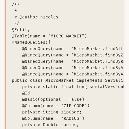
/**

 *

 * @author nicolas

 */

@Entity

@Table(name = "MICRO_MARKET")

@NamedQueries({

    @NamedQuery(name = "MicroMarket.findAll",
    @NamedQuery(name = "MicroMarket.findByZip
    @NamedQuery(name = "MicroMarket.findByRad
    @NamedQuery(name = "MicroMarket.findByAre
    @NamedQuery(name = "MicroMarket.findByAre
public class MicroMarket implements Serializab
    private static final long serialVersionUID
    @Id

    @Basic(optional = false)

    @Column(name = "ZIP_CODE")

    private String zipCode;

    @Column(name = "RADIUS")

    private Double radius;
