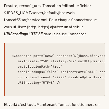
Ensuite, reconfigurez Tomcat en éditant le fichier
$JBOSS_HOME/server/default/jbossweb-
tomcat55.sar/service.xml. Pour chaque Connector que
vous utilisez (http, https) ajoutez un attribut
URIEncoding="UTF-8"
dans la balise Connector.
 <Connector port="8080" address="${jboss.bind.addre
    maxThreads="250" strategy="ms" maxHttpHeaderSiz
    emptySessionPath="true"

    enableLookups="false" redirectPort="8443" accep
    connectionTimeout="20000" disableUploadTimeout=
Et voilà c'est tout. Maintenant Tomcat fonctionnera en