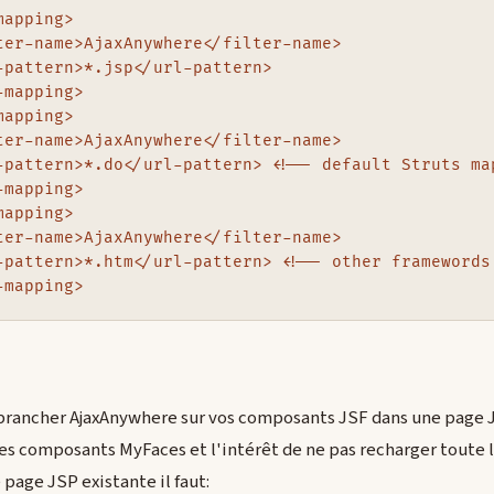
apping>

ter-name>AjaxAnywhere</filter-name>

-pattern>*.jsp</url-pattern>

mapping>

apping>

ter-name>AjaxAnywhere</filter-name>

-pattern>*.do</url-pattern> <!-- default Struts map
mapping>

apping>

ter-name>AjaxAnywhere</filter-name>

-pattern>*.htm</url-pattern> <!-- other framewords 
 brancher AjaxAnywhere sur vos composants JSF dans une page J
s composants MyFaces et l'intérêt de ne pas recharger toute l
page JSP existante il faut: