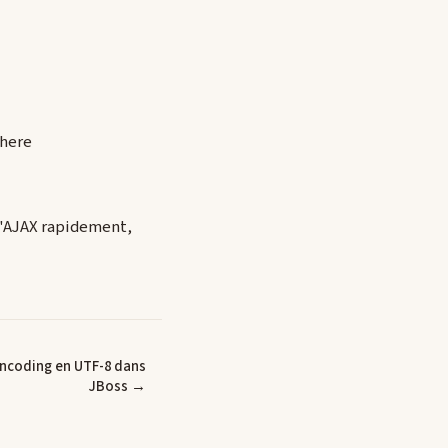
where
 d'AJAX rapidement,
ncoding en UTF-8 dans
JBoss →