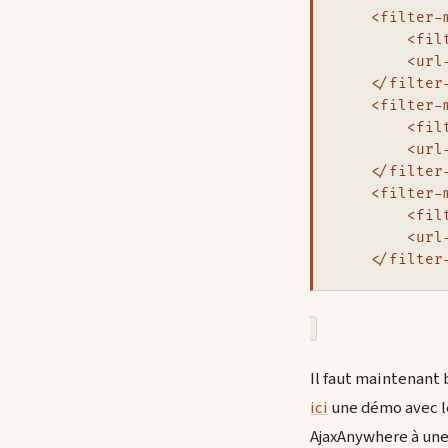
    <filter-m
        <fil
        <url
    </filter-
    <filter-m
        <fil
        <url
    </filter-
    <filter-m
        <fil
        <url
Il faut maintenant
ici
une démo avec le
AjaxAnywhere à une 