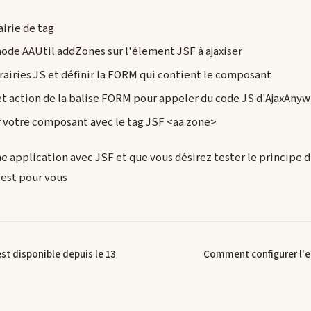
airie de tag
ode AAUtil.addZones sur l'élement JSF à ajaxiser
rairies JS et définir la FORM qui contient le composant
et action de la balise FORM pour appeler du code JS d'AjaxAny
er votre composant avec le tag JSF <aa:zone>
ne application avec JSF et que vous désirez tester le principe
 est pour vous
st disponible depuis le 13
Comment configurer l'e