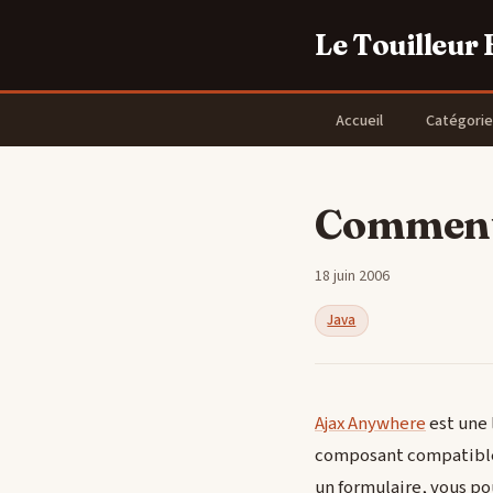
Le Touilleur
Accueil
Catégorie
Comment 
18 juin 2006
Java
Ajax Anywhere
est une 
composant compatible A
un formulaire, vous po