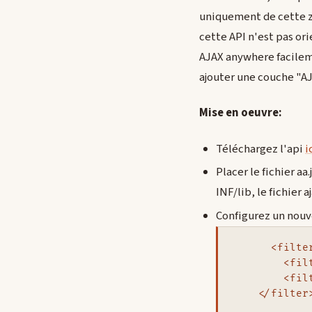
uniquement de cette z
cette API n'est pas or
AJAX anywhere facilem
ajouter une couche "AJ
Mise en oeuvre:
Téléchargez l'api
i
Placer le fichier aa
INF/lib, le fichier
Configurez un nouve
      <filter
        <fil
        <fil
    </filter>