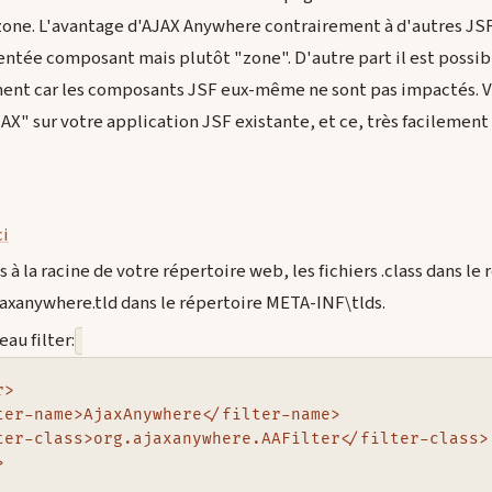
one. L'avantage d'AJAX Anywhere contrairement à d'autres JSF 
ientée composant mais plutôt "zone". D'autre part il est possibl
ent car les composants JSF eux-même ne sont pas impactés. 
AX" sur votre application JSF existante, et ce, très facilement
ci
.js à la racine de votre répertoire web, les fichiers .class dans l
 ajaxanywhere.tld dans le répertoire META-INF\tlds.
au filter:
>

ter-name>AjaxAnywhere</filter-name>

ter-class>org.ajaxanywhere.AAFilter</filter-class>


