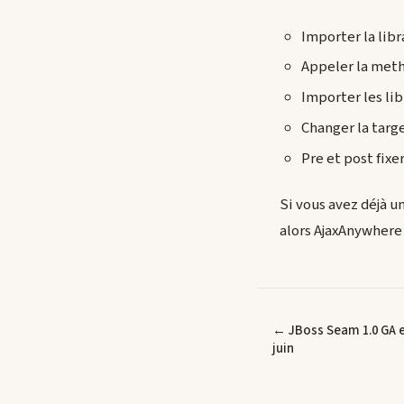
Importer la libr
Appeler la meth
Importer les lib
Changer la targ
Pre et post fix
Si vous avez déjà u
alors AjaxAnywhere
← JBoss Seam 1.0 GA e
juin