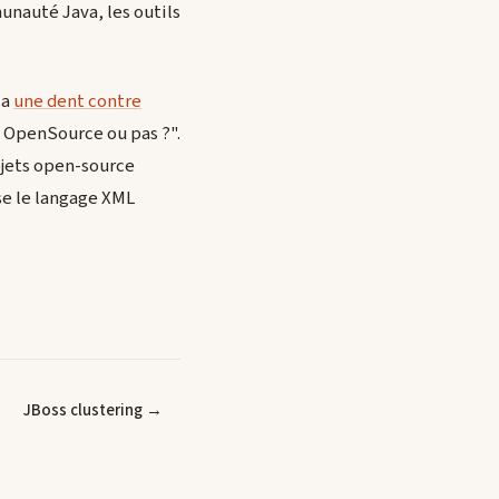
unauté Java, les outils
 a
une dent contre
re OpenSource ou pas ?".
ojets open-source
ise le langage XML
JBoss clustering →