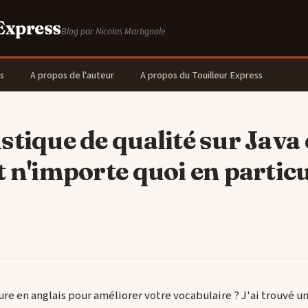
 Express
Blog par Nicolas Martignole
s
A propos de l'auteur
A propos du Touilleur Express
stique de qualité sur Java
t n'importe quoi en particu
ure en anglais pour améliorer votre vocabulaire ? J'ai trouvé 