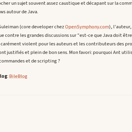
cher un sujet souvent assez caustique et décapant sur la comm
ws autour de Java.
i Suleiman (core developer chez
OpenSymphony.com
), l'auteur,
que contre les grandes discussions sur "est-ce que Java doit êt
 carément violent pour les auteurs et les contributeurs des pr
ont justifiés et plein de bon sens. Mon favori: pourquoi Ant util
commandes et de scripting ?
Blog
:
BileBlog