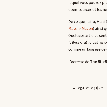
lequel vous pouvez pio
open-sources et les ne
De ce que j'ai lu, Han
Maven
(
Maven
) ainsi 
Quelques articles sont
(JBoss.org), d'autres s
comme un langage de 
L'adresse de
The Bile
← Log4J et log4j.xml