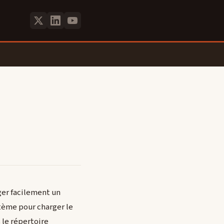
ger facilement un
tème pour charger le
s le répertoire