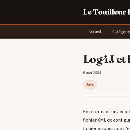
Le Touilleur
Accueil
Catégorie
Log4J et 
6 mai 2004
Java
En reprenant un ancien
fichier XML de configu
fichier en question n'e