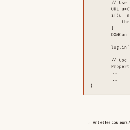
        // Use 
        URL u=C
        if(u==n
            thr
        }

        DOMConf
        log.inf
        // Use 
        Propert
        ...

        ...

← Ant et les couleurs 