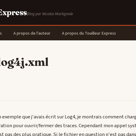
 Express
Blog par Nicolas Martignole
s
A propos de l'auteur
A propos du Touilleur Express
log4j.xml
 exemple que j'avais écrit sur Log4, je montrais comment char
ration pour ouvrir/fermer des traces. Cependant mon appel sys
st pas des plus pratique. Si le fichier en question n'est pas dan