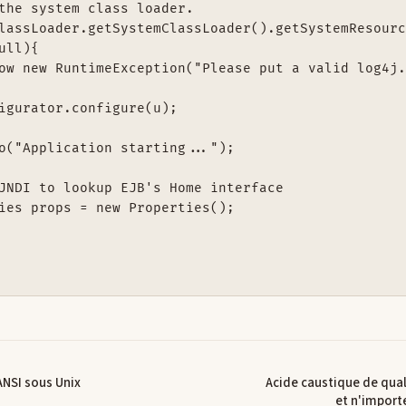
the system class loader.

lassLoader.getSystemClassLoader().getSystemResourc
ull){

ow new RuntimeException("Please put a valid log4j.
igurator.configure(u);

o("Application starting...");

JNDI to lookup EJB's Home interface

ies props = new Properties();

ANSI sous Unix
Acide caustique de qual
et n'importe