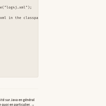
e("log4j.xml");

xml in the classpath");

ité sur Java en général
 quoi en particulier. →