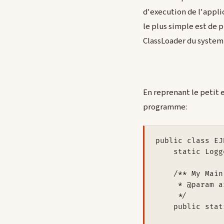
d'execution de l'applic
le plus simple est de p
ClassLoader du system 
En reprenant le petit e
programme:
public class EJ
    static Logg
    /** My Main
     * @param a
     */

    public stat