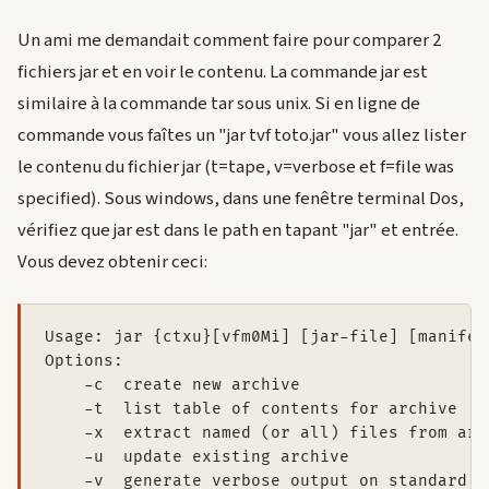
Un ami me demandait comment faire pour comparer 2
fichiers jar et en voir le contenu. La commande jar est
similaire à la commande tar sous unix. Si en ligne de
commande vous faîtes un "jar tvf toto.jar" vous allez lister
le contenu du fichier jar (t=tape, v=verbose et f=file was
specified). Sous windows, dans une fenêtre terminal Dos,
vérifiez que jar est dans le path en tapant "jar" et entrée.
Vous devez obtenir ceci:
Usage: jar {ctxu}[vfm0Mi] [jar-file] [manifes
Options:

    -c  create new archive

    -t  list table of contents for archive

    -x  extract named (or all) files from arch
    -u  update existing archive

    -v  generate verbose output on standard ou