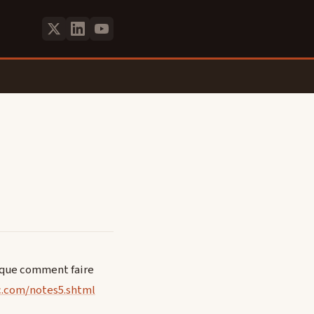
plique comment faire
c.com/notes5.shtml