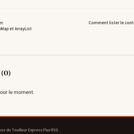
ec
Comment lister le conte
Map et ArrayList
(0)
our le moment.
pos du Touilleur Express
|
Flux RSS