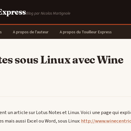
 Express
Blog par Nicolas Martignole
s
A propos de l'auteur
A propos du Touilleur Express
tes sous Linux avec Wine
ment un article sur Lotus Notes et Linux. Voici une page qui ex
s mais aussi Excel ou Word, sous Linux:
http://www.winecentri