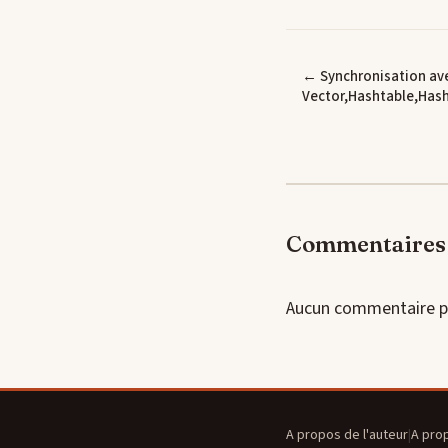
← Synchronisation av
Vector,Hashtable,Hash
Commentaires 
Aucun commentaire p
A propos de l'auteur
|
A pro