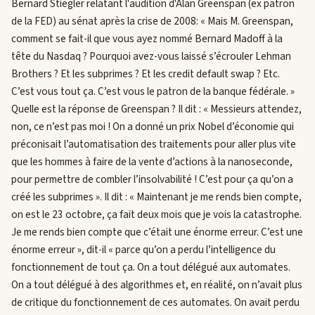
Bernard Stiegler relatant l'audition d'Alan Greenspan (ex patron
de la FED) au sénat après la crise de 2008: « Mais M. Greenspan,
comment se fait-il que vous ayez nommé Bernard Madoff à la
tête du Nasdaq ? Pourquoi avez-vous laissé s’écrouler Lehman
Brothers ? Et les subprimes ? Et les credit default swap ? Etc.
C’est vous tout ça. C’est vous le patron de la banque fédérale. »
Quelle est la réponse de Greenspan ? Il dit : « Messieurs attendez,
non, ce n’est pas moi ! On a donné un prix Nobel d’économie qui
préconisait l’automatisation des traitements pour aller plus vite
que les hommes à faire de la vente d’actions à la nanoseconde,
pour permettre de combler l’insolvabilité ! C’est pour ça qu’on a
créé les subprimes ». Il dit : « Maintenant je me rends bien compte,
on est le 23 octobre, ça fait deux mois que je vois la catastrophe.
Je me rends bien compte que c’était une énorme erreur. C’est une
énorme erreur », dit-il « parce qu’on a perdu l’intelligence du
fonctionnement de tout ça. On a tout délégué aux automates.
On a tout délégué à des algorithmes et, en réalité, on n’avait plus
de critique du fonctionnement de ces automates. On avait perdu