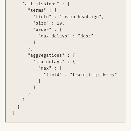
    "all_missions" : {

      "terms" : {

        "field" : "train_headsign",

        "size" : 10,

        "order" : {

          "max_delays" : "desc"

        }

      },

      "aggregations" : {

        "max_delays" : {

          "max" : {

            "field" : "train_trip_delay"

          }

        }

      }

    }

  }
