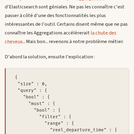
d'Elasticsearch sont géniales. Ne pas les connaître c'est
passer à côté d'une des fonctionnalités les plus
intéressantes de l'outil. Certains disent même que ne pas
connaître les Aggregations accélèrerait
la chute des
cheveux
... Mais bon... revenons à notre problème métier.
D'abord la solution, ensuite l'explication :
 {

  "size" : 0,

  "query" : {

    "bool" : {

      "must" : {

        "bool" : {

          "filter" : {

            "range" : {

              "reel_departure_time" : {
