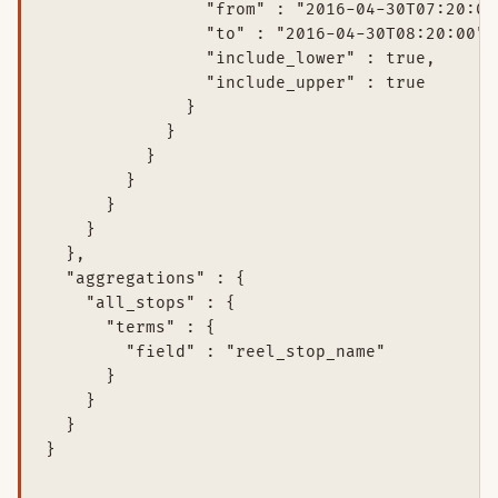
                "from" : "2016-04-30T07:20:00"
                "to" : "2016-04-30T08:20:00",

                "include_lower" : true,

                "include_upper" : true

              }

            }

          }

        }

      }

    }

  },

  "aggregations" : {

    "all_stops" : {

      "terms" : {

        "field" : "reel_stop_name"

      }

    }

  }

}
