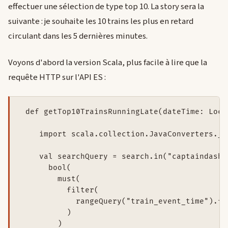
effectuer une sélection de type top 10. La story sera la
suivante : je souhaite les 10 trains les plus en retard
circulant dans les 5 dernières minutes.
Voyons d'abord la version Scala, plus facile à lire que la
requête HTTP sur l'API ES :
 def getTop10TrainsRunningLate(dateTime: Loca
    import scala.collection.JavaConverters._

    val searchQuery = search.in("captaindash"
      bool(

        must(

          filter(

            rangeQuery("train_event_time").fr
          )

        )
