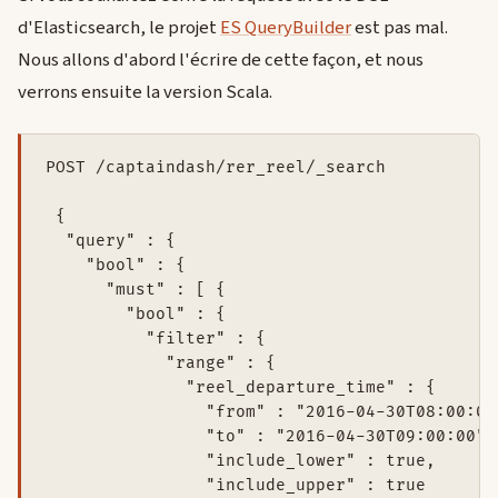
d'Elasticsearch, le projet
ES QueryBuilder
est pas mal.
Nous allons d'abord l'écrire de cette façon, et nous
verrons ensuite la version Scala.
POST /captaindash/rer_reel/_search

 {

  "query" : {

    "bool" : {

      "must" : [ {

        "bool" : {

          "filter" : {

            "range" : {

              "reel_departure_time" : {

                "from" : "2016-04-30T08:00:00"
                "to" : "2016-04-30T09:00:00",

                "include_lower" : true,

                "include_upper" : true
