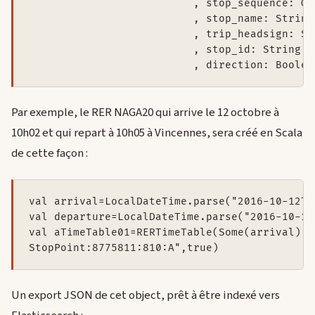
                          , stop_sequence: Opt
                          , stop_name: String

                          , trip_headsign: Str
                          , stop_id: String

Par exemple, le RER NAGA20 qui arrive le 12 octobre à
10h02 et qui repart à 10h05 à Vincennes, sera créé en Scala
de cette façon :
val arrival=LocalDateTime.parse("2016-10-12T1
val departure=LocalDateTime.parse("2016-10-12
val aTimeTable01=RERTimeTable(Some(arrival),S
StopPoint:8775811:810:A",true)
Un export JSON de cet object, prêt à être indexé vers