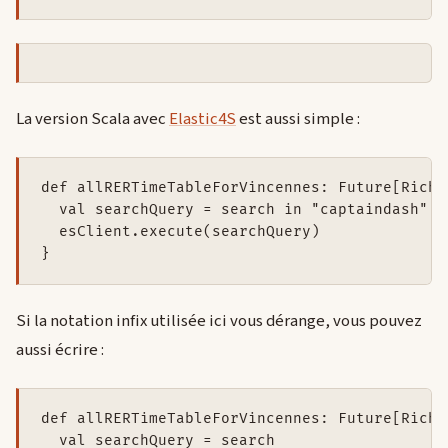
La version Scala avec
Elastic4S
est aussi simple :
def allRERTimeTableForVincennes: Future[RichS
  val searchQuery = search in "captaindash" t
  esClient.execute(searchQuery)

}
Si la notation infix utilisée ici vous dérange, vous pouvez
aussi écrire :
def allRERTimeTableForVincennes: Future[RichS
  val searchQuery = search
