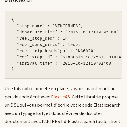
Elasticsearch :
{

  "stop_name" : "VINCENNES",

  "departure_time" : "2016-10-12T10:05:00",

  "reel_stop_seq" : 14,

  "reel_sens_circu" : true,

  "reel_trip_headsign" : "NAGA20",

  "reel_stop_id" : "StopPoint:8775811:810:A",

  "arrival_time" : "2016-10-12T10:02:00"

}
Une fois notre modèle en place, voyons maintenant un
peu de code écrit avec
Elastic4S
. Cette librairie propose
un DSL qui vous permet d'écrire votre code Elasticsearch
avec un typage fort, et donc d'éviter de discuter
directement avec l'API REST d'Elasticsearch (ou le client