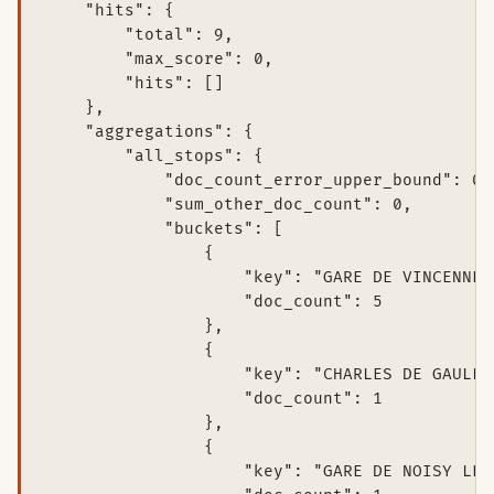
    "hits": {

        "total": 9,

        "max_score": 0,

        "hits": []

    },

    "aggregations": {

        "all_stops": {

            "doc_count_error_upper_bound": 0,

            "sum_other_doc_count": 0,

            "buckets": [

                {

                    "key": "GARE DE VINCENNES"
                    "doc_count": 5

                },

                {

                    "key": "CHARLES DE GAULLE 
                    "doc_count": 1

                },

                {

                    "key": "GARE DE NOISY LE 