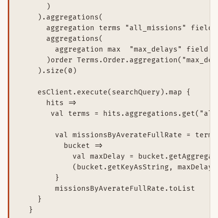
      )

    ).aggregations(

      aggregation terms "all_missions" field 
      aggregations(

        aggregation max  "max_delays" field "
      )order Terms.Order.aggregation("max_del
    ).size(0)

    esClient.execute(searchQuery).map {

      hits =>

       val terms = hits.aggregations.get("all
        val missionsByAverateFullRate = terms
          bucket =>

            val maxDelay = bucket.getAggregat
            (bucket.getKeyAsString, maxDelay.g
        }

        missionsByAverateFullRate.toList

    }

  }
