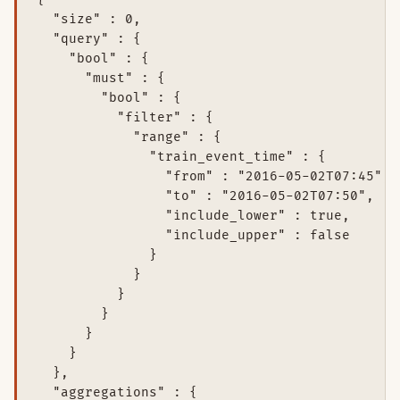
  "size" : 0,

  "query" : {

    "bool" : {

      "must" : {

        "bool" : {

          "filter" : {

            "range" : {

              "train_event_time" : {

                "from" : "2016-05-02T07:45",

                "to" : "2016-05-02T07:50",

                "include_lower" : true,

                "include_upper" : false

              }

            }

          }

        }

      }

    }

  },

  "aggregations" : {
