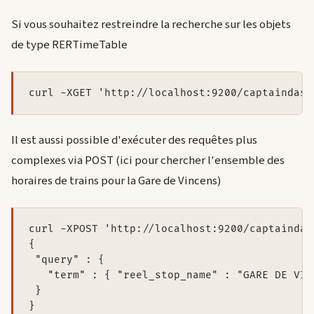
Si vous souhaitez restreindre la recherche sur les objets
de type RERTimeTable
curl 
-
XGET 
'http://localhost:9200/captaindash
Il est aussi possible d'exécuter des requêtes plus
complexes via POST (ici pour chercher l'ensemble des
horaires de trains pour la Gare de Vincens)
curl 
-
XPOST 
'http://localhost:9200/captaindas
{ 

 "query" : {

   "term" : { "reel_stop_name" : "GARE DE VINC
 }

}