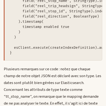
      field("reel_stop_name", StringType).ind
      field("reel_trip_headsign", StringType)
      field("reel_stop_id", StringType).index
      field("reel_direction", BooleanType)

    ).timestamp(

      timestamp enabled true

    )

  )

  esClient.execute(createIndexDefinition).awai
}
Plusieurs remarques sur ce code : notez que chaque
champ de notre objet JSON est déclaré avec son type. Les
dates sont plutôt bien gérées sur Elasticsearch.
Concernant les attributs de type texte comme
"tt_stop_name", on remarque que le mapping demande
de ne pas analyser le texte. En effet, il s'agit ici de texte