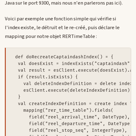
Java sur le port 9300, mais nous n'en parlerons pas ici).
Voici par exemple une fonction simple qui vérifie si
l'index existe, le détruit et le re-créé, puis déclare le
mapping pour notre objet RERTimeTable :
 def doRecreateCaptaindashIndex() = {

  val doesExist = indexExists("captaindash")

  val result = esClient.execute(doesExist).awa
  if (result.isExists) {

    val deleteIndexDefinition = delete index 
    esClient.execute(deleteIndexDefinition).aw
  }

  val createIndexDefinition = create index "c
    mapping("rer_time_table").fields(

      field("reel_arrival_time", DateType),

      field("reel_departure_time", DateType),

      field("reel_stop_seq", IntegerType),
