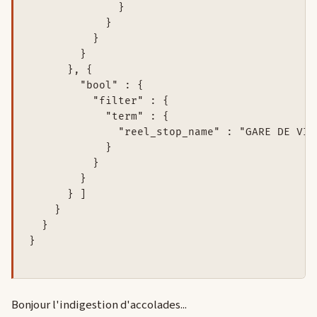
              }

            }

          }

        }

      }, {

        "bool" : {

          "filter" : {

            "term" : {

              "reel_stop_name" : "GARE DE VINC
            }

          }

        }

      } ]

    }

  }

}

Bonjour l'indigestion d'accolades...