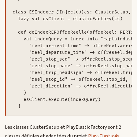
class ESIndexer @Inject()(cs: ClusterSetup, e
  lazy val esClient = elasticFactory(cs)

  def doIndexREROffreReelle(offreReel: RERTim
    val indexQuery = index into "captaindash"
      "reel_arrival_time" -> offreReel.arriva
      "reel_departure_time" -> offreReel.depa
      "reel_stop_seq" -> offreReel.stop_seque
      "reel_stop_name" -> offreReel.stop_name,
      "reel_trip_headsign" -> offreReel.trip_h
      "reel_stop_id" -> offreReel.stop_id,

      "reel_direction" -> offreReel.direction

    )

    esClient.execute(indexQuery)

  }
Les classes ClusterSetup et PlayElasticFactory sont 2
classes définies et adaptées du projet
Play-Elastic4s
.