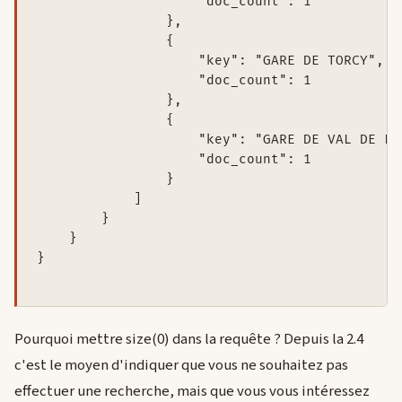
                    "doc_count": 1

                },

                {

                    "key": "GARE DE TORCY",

                    "doc_count": 1

                },

                {

                    "key": "GARE DE VAL DE FO
                    "doc_count": 1

                }

            ]

        }

    }

}

Pourquoi mettre size(0) dans la requête ? Depuis la 2.4
c'est le moyen d'indiquer que vous ne souhaitez pas
effectuer une recherche, mais que vous vous intéressez