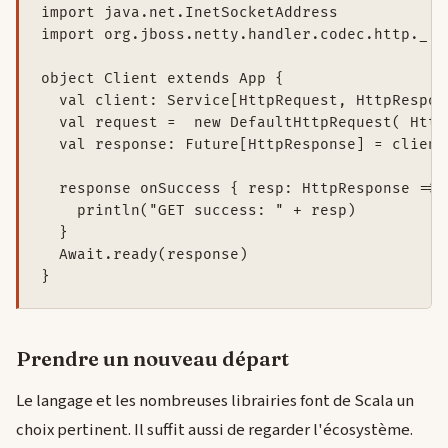
import java.net.InetSocketAddress

import org.jboss.netty.handler.codec.http._

object Client extends App {

  val client: Service[HttpRequest, HttpRespon
  val request =  new DefaultHttpRequest( Http
  val response: Future[HttpResponse] = client(
  response onSuccess { resp: HttpResponse =>

    println("GET success: " + resp)

  }

  Await.ready(response)

}
Prendre un nouveau départ
Le langage et les nombreuses librairies font de Scala un
choix pertinent. Il suffit aussi de regarder l'écosystème.