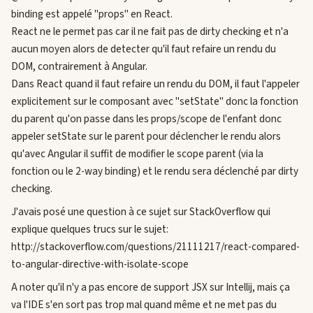
binding est appelé "props" en React.
React ne le permet pas car il ne fait pas de dirty checking et n'a
aucun moyen alors de detecter qu'il faut refaire un rendu du
DOM, contrairement à Angular.
Dans React quand il faut refaire un rendu du DOM, il faut l'appeler
explicitement sur le composant avec "setState" donc la fonction
du parent qu'on passe dans les props/scope de l'enfant donc
appeler setState sur le parent pour déclencher le rendu alors
qu'avec Angular il suffit de modifier le scope parent (via la
fonction ou le 2-way binding) et le rendu sera déclenché par dirty
checking.
J'avais posé une question à ce sujet sur StackOverflow qui
explique quelques trucs sur le sujet:
http://stackoverflow.com/questions/21111217/react-compared-
to-angular-directive-with-isolate-scope
A noter qu'il n'y a pas encore de support JSX sur Intellij, mais ça
va l'IDE s'en sort pas trop mal quand même et ne met pas du