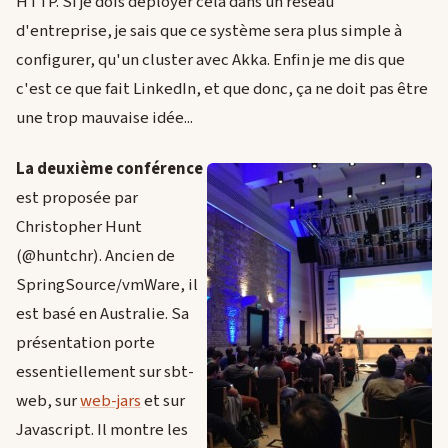
HTTP. Si je dois déployer cela dans un réseau
d'entreprise, je sais que ce système sera plus simple à
configurer, qu'un cluster avec Akka. Enfin je me dis que
c'est ce que fait LinkedIn, et que donc, ça ne doit pas être
une trop mauvaise idée...
La deuxième conférence
est proposée par
Christopher Hunt
(@huntchr). Ancien de
SpringSource/vmWare, il
est basé en Australie. Sa
présentation porte
essentiellement sur sbt-
web, sur
web-jars
et sur
Javascript. Il montre les