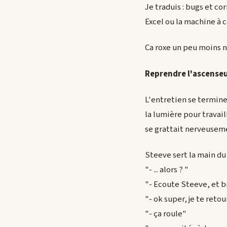
Je traduis : bugs et co
Excel ou la machine à c
Ca roxe un peu moins n
Reprendre l'ascenseu
L'entretien se termine
la lumière pour travail
se grattait nerveuseme
Steeve sert la main du C
"- ... alors ? "
"- Ecoute Steeve, et b
"- ok super, je te retou
"- ça roule"