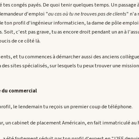
hé tes congés payés. De quoi tenir quelques temps. Un passage 
e demandeur d'emploi "
au cas où tu ne trouves pas de clients
" n'a
 de ton profil d'ingénieur informaticien, la dame de pôle emplo
is. Soit, c'est pas grave, tu as encore droit pendant un an à l'a
soucis de ce côté là.
ients, et tu commences à démarcher aussi des anciens collègues. 
a des sites spécialisés, sur lesquels tu peux trouver une missio
e du commercial
profil, le lendemain tu reçois un premier coup de téléphone.
r, un cabinet de placement Américain, en fait immatriculé au 
a été fortement séduit par ton profil d'expert en "J2EE depuis 