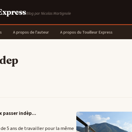
 Express
Blog par Nicolas Martignole
s
A propos de l'auteur
A propos du Touilleur Express
ndep
x passer indèp...
 de 5 ans de travailler pour la même