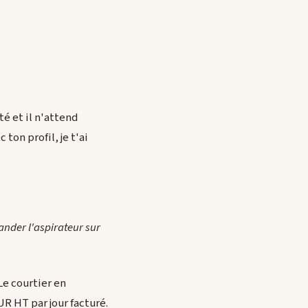
té et il n'attend
 ton profil, je t'ai
ander l'aspirateur sur
Le courtier en
R HT par jour facturé.