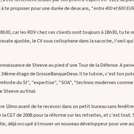
à te proposer pour une durée de deux ans, "
entre 400 et 600 EUR
 18h30, car les RDV chez ces clients sont toujours à 18h30, tu te 
ravate ajustée, le CV sous cellophane dans la sacoche, l'oeil qui 
 connaissance de Steeve au pied d'une Tour de la Défense. A pein
34ème étage de GrosseBanqueDeux. Il te tutoie, c'est ton pote, 
"refonte du SI", "expertise", "SOA", "technos modernes comme J
 Steeve au final.
dre 10mn avant de te recevoir dans un petit bureau sans fenêtre
 la CGT de 2008 pour la réforme sur les retraites, et c'est tout.
reille, déjà occupé à trouver un nouveau développeur pour une au