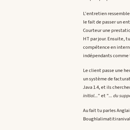
L'entretien ressemble à
le fait de passer un en
Courteur une prestati
HT par jour. Ensuite, t
compétence en interne 
indépendants comme t
Le client passe une heur
un système de factura
Java 1.4, et ils cherch
initial...
" et "
... du sup
Au fait tu parles Angla
Boughlalimatitiranival