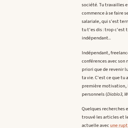
société. Tu travailles 
commence à se faire se
salariale, qui s'est t
tu t'es dis : trop c'est 
indépendant...
Indépendant, freelance
conférences avec son ma
priori que de revenir l
ta vie. C'est ce que tu
première motivation, b
personnels (
Diablo3, W
Quelques recherches et
trouvé les articles et 
actuelle avec
une rupt