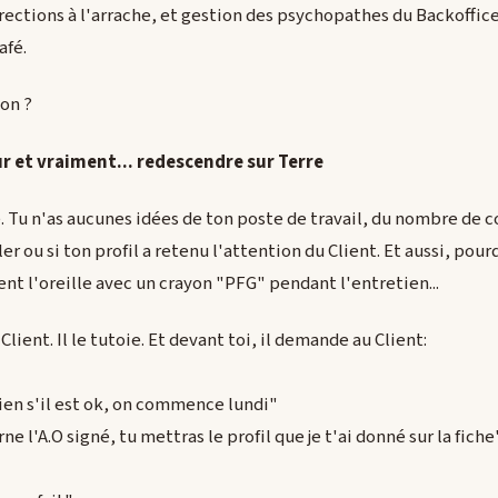
rrections à l'arrache, et gestion des psychopathes du Backoffice
afé.
on ?
r et vraiment... redescendre sur Terre
. Tu n'as aucunes idées de ton poste de travail, du nombre de co
ler ou si ton profil a retenu l'attention du Client. Et aussi, pour
nt l'oreille avec un crayon "PFG" pendant l'entretien...
lient. Il le tutoie. Et devant toi, il demande au Client:
ien s'il est ok, on commence lundi"
rne l'A.O signé, tu mettras le profil que je t'ai donné sur la fiche