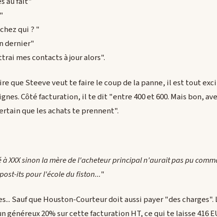
s au fait"
s"
t chez qui ? "
an dernier"
trai mes contacts à jour alors".
ire que Steeve veut te faire le coup de la panne, il est tout exci
gnes. Côté facturation, il te dit "entre 400 et 600. Mais bon, avec
ertain que les achats te prennent".
cé à XXX sinon la mère de l'acheteur principal n'aurait pas pu comm
ost-its pour l'école du fiston...
"
es... Sauf que Houston-Courteur doit aussi payer "des charges". 
 généreux 20% sur cette facturation HT, ce qui te laisse 416 EU