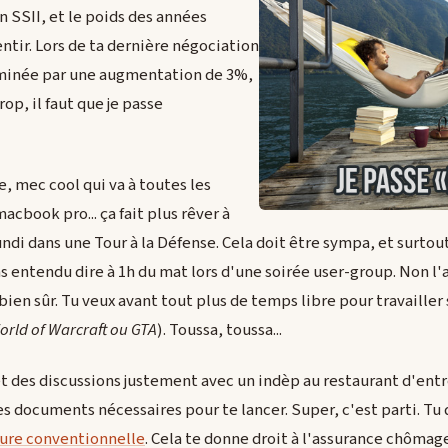
en SSII, et le poids des années
ntir. Lors de ta dernière négociation
erminée par une augmentation de 3%,
trop, il faut que je passe
, mec cool qui va à toutes les
cbook pro... ça fait plus rêver à
undi dans une Tour à la Défense. Cela doit être sympa, et surtou
 as entendu dire à 1h du mat lors d'une soirée user-group. Non l'
ien sûr. Tu veux avant tout plus de temps libre pour travailler 
orld of Warcraft ou GTA
). Toussa, toussa...
 des discussions justement avec un indèp au restaurant d'entre
les documents nécessaires pour te lancer. Super, c'est parti. Tu
ure conventionnelle
. Cela te donne droit à l'assurance chômage