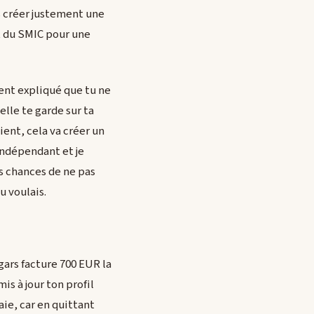
s créer justement une
t du SMIC pour une
ment expliqué que tu ne
elle te garde sur ta
ient, cela va créer un
 indépendant et je
s chances de ne pas
u voulais.
 gars facture 700 EUR la
mis à jour ton profil
ie, car en quittant