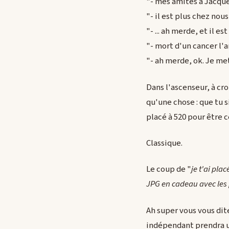
"- mes amités à Jacque
"- il est plus chez nou
"- ... ah merde, et il es
"- mort d'un cancer l'
"- ah merde, ok. Je met
Dans l'ascenseur, à cro
qu'une chose : que tu si
placé à 520 pour être c
Classique.
Le coup de "
je t'ai pla
JPG en cadeau avec les p
Ah super vous vous dit
indépendant prendra un