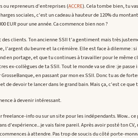
s ou repreneurs d'entreprises (
ACCRE
). Cela tombe bien, tu va
charges sociales, c'est un cadeau à hauteur de 120% du montan
9000 EUR pour une année. Ca commence bien non ?
t des clients. Ton ancienne SSII t'a gentiment mais très juste
e, l'argent du beurre et la crémière. Elle est face à dilemme : si 
nd en portage, et que tu continues à travailler pour le même cl
es ex-collègues de ta SSII. Tout le monde va se dire : je passe
 GrosseBanque, en passant par mon ex SSII. Donc tu as de forte
 et de devoir te lancer dans le grand bain. Mais ça, c'est ce que t
mence à devenir intéressant.
sur freelance-info ou sur un site pour les indépendants. Wow... ce
 ans d'expérience... je vais faire pareil. Après avoir posté ton CV, 
 commences à attendre. Pas trop de soucis du côté porte-monna