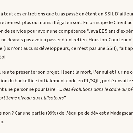
 tout ces entretiens que tu as passé en étant en SSII. D'ailleur
tretien est plus ou moins illégal en soit. En principe le Client 
on de service pour avoir une compétence "Java EE 5 ans d'expé
u ne devrais pas avoir à passer d'entretien. Houston-Courteur n'
(ils n'ont aucuns développeurs, ce n'est pas une SSII), fait ap
oi.
e à te présenter son projet. Il sent la mort, l'ennui et l'urine ce
tion du backoffice initialement codé en PL/SQL, porté ensuite
ent une personne pour faire "
... des évolutions dans le cadre du p
port 3ème niveau aux utilisateurs
".
is non ? Car une partie (99%) de l'équipe de dèv est à Madagscar
o.