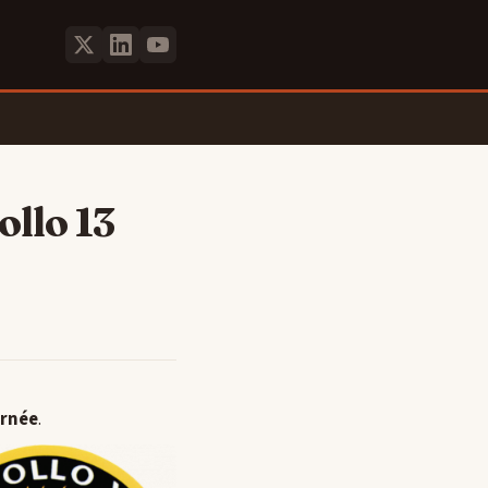
ollo 13
urnée
.