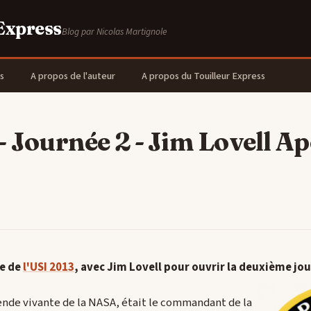
 Express
Blog par Nicolas Martignole
s
A propos de l'auteur
A propos du Touilleur Express
- Journée 2 - Jim Lovell Ap
ce de
l'USI 2013
, avec Jim Lovell pour ouvrir la deuxième jo
gende vivante de la NASA, était le commandant de la