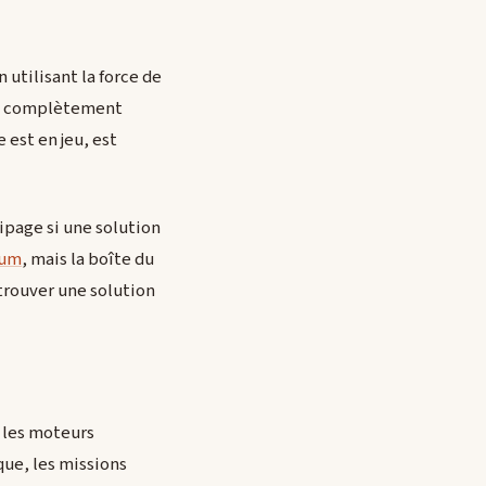
 utilisant la force de
 dû complètement
 est en jeu, est
ipage si une solution
ium
, mais la boîte du
trouver une solution
t les moteurs
que, les missions