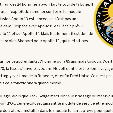
 l'un des 24 hommes à avoir fait le tour de la Lune. Il
éussi l'exploit de ramener sur Terre le module
ission Apollo 13 est lancée, ce n'est pas un
lé dans l'espace avec Apollo 8, et il était prévu
o 11 et sur Apollo 14. Mais finalement il est décidé
era Alan Shepard pour Apollo 13, qui n'était pas
s nos yeux d'enfants, l'homme qui a 85 ans mais toujours l'oeil
970, la fusée s'envole avec Jim Novell dont c'est le 4ème voyag
ngly, victime de la Rubéole, et enfin Fred Haise. Ce n'est pas
ais cela fonctionnera quand même.
ollage, alors que Jack Swigert actionne le brassage du réservoi
voir d'Oxygène explose, laissant le module de service et le 
ge doit alors s'installer dans le module lunaire, prévu pour que