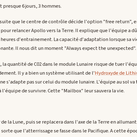
t presque 6 jours, 3 hommes.
uite que le centre de contrôle décide l'option "free return", en
, pour relancer Apollo vers la Terre. Il explique que l'équipe a
 heures d'entrainement. La capacité d'adaptation lorsque sa vie
ante. Il nous dit un moment "Always expect the unexpected".
 la quantité de C02 dans le module Lunaire risque de tuer l'équ
ement. Il y a bien un système utilisant de l'
Hydroxyde de Lith
s'adapte pas sur celui du module lunaire. L'équipe au sol va 
l'équipe de survivre. Cette "Mailbox" leur sauvera la vie.
r de la Lune, puis se replacera dans l'axe de la Terre en alluman
orte que l'atterrissage se fasse dans le Pacifique. A cette épo