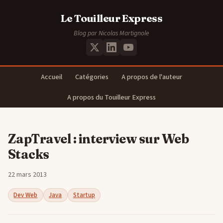
Le Touilleur Express
Blog par Nicolas Martignole
Accueil
Catégories
A propos de l'auteur
A propos du Touilleur Express
ZapTravel : interview sur Web
Stacks
22 mars 2013
Dev Web
Java
Startup