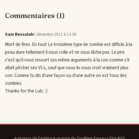
Commentaires (1)
Sam Bessalah
6 décembre 2012 à 13:30
Mort de fires. En tout Le troisième type de zombie est difficle à la
peau dure tellement il vous colle et ne vous lâche pas. Le pire
c'est qu'il vous ressort ses même arguments à la con comme s'il
allait pitcher ses VCs, sauf que vous ils vous croit vraiment plus
con. Comme tu dis d'une façon ou d'une autre on est tous des
zombies.
Thanks for the Lulz. :)
A propos de l'auteur
|
A propos du Touilleur Express
|
Flux RSS