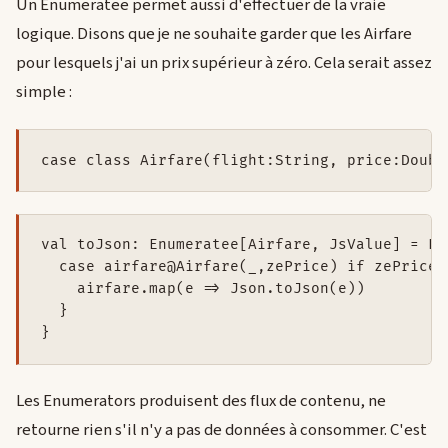
Un Enumeratee permet aussi d'effectuer de la vraie
logique. Disons que je ne souhaite garder que les Airfare
pour lesquels j'ai un prix supérieur à zéro. Cela serait assez
simple :
case class Airfare(flight:String, price:Doubl
val toJson: Enumeratee[Airfare, JsValue] = En
  case airfare@Airfare(_,zePrice) if zePrice >
    airfare.map(e => Json.toJson(e))

  }

}
Les Enumerators produisent des flux de contenu, ne
retourne rien s'il n'y a pas de données à consommer. C'est