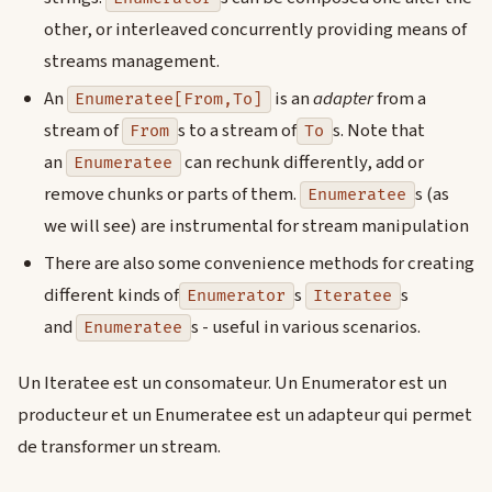
other, or interleaved concurrently providing means of
streams management.
An
is an
adapter
from a
Enumeratee[From,To]
stream of
s to a stream of
s. Note that
From
To
an
can rechunk differently, add or
Enumeratee
remove chunks or parts of them.
s (as
Enumeratee
we will see) are instrumental for stream manipulation
There are also some convenience methods for creating
different kinds of
s
s
Enumerator
Iteratee
and
s - useful in various scenarios.
Enumeratee
Un Iteratee est un consomateur. Un Enumerator est un
producteur et un Enumeratee est un adapteur qui permet
de transformer un stream.