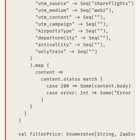
        "utm_source" -> Seq("shareflights"),

        "utm_medium" -> Seq("web2"),

        "utm_content" -> Seq(""),

        "utm_campaign" -> Seq(""),

        "AirportsType" -> Seq(""),

        "departureCity" -> Seq(""),

        "arrivalCity" -> Seq(""),

        "onlyTrain" -> Seq("")

      )

      ).map {

        content =>

          content.status match {

            case 200 => Some(content.body)

            case error: Int => Some("Error " +
          }

      }

    }

  }

  val filterPrice: Enumeratee[String, ZapEven