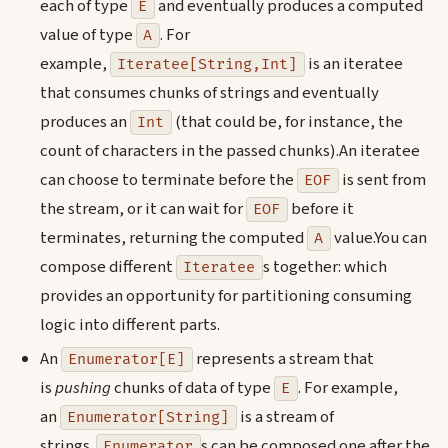
each of type
and eventually produces a computed
E
value of type
. For
A
example,
is an iteratee
Iteratee[String,Int]
that consumes chunks of strings and eventually
produces an
(that could be, for instance, the
Int
count of characters in the passed chunks).An iteratee
can choose to terminate before the
is sent from
EOF
the stream, or it can wait for
before it
EOF
terminates, returning the computed
value.You can
A
compose different
s together: which
Iteratee
provides an opportunity for partitioning consuming
logic into different parts.
An
represents a stream that
Enumerator[E]
is
pushing
chunks of data of type
. For example,
E
an
is a stream of
Enumerator[String]
strings.
s can be composed one after the
Enumerator