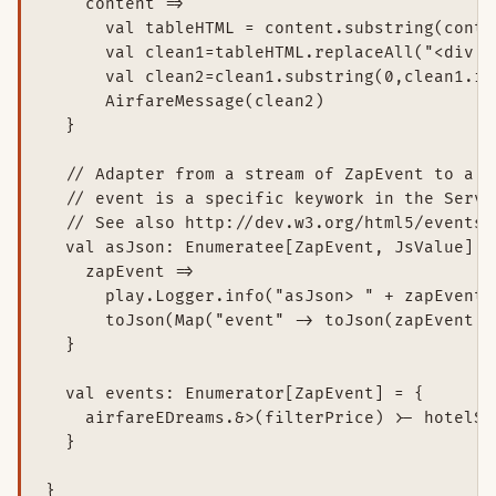
    content =>

      val tableHTML = content.substring(conte
      val clean1=tableHTML.replaceAll("<div c
      val clean2=clean1.substring(0,clean1.in
      AirfareMessage(clean2)

  }

  // Adapter from a stream of ZapEvent to a s
  // event is a specific keywork in the Serve
  // See also http://dev.w3.org/html5/eventsou
  val asJson: Enumeratee[ZapEvent, JsValue] =
    zapEvent =>

      play.Logger.info("asJson> " + zapEvent)

      toJson(Map("event" -> toJson(zapEvent.e
  }

  val events: Enumerator[ZapEvent] = {

    airfareEDreams.&>(filterPrice) >- hotelStr
  }

}