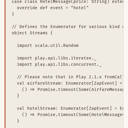
case class HotelMessage(price: String) extend
  override def event = "hotel"

}

// Defines the Enumerator for various kind of 
object Streams {

  import scala.util.Random

  import play.api.libs.iteratee._

  import play.api.libs.concurrent._

  // Please note that in Play 2.1.x fromCallb
  val airfareStream: Enumerator[ZapEvent] = E
    () => Promise.timeout(Some(AirfareMessage
  }

  val hotelStream: Enumerator[ZapEvent] = Enu
    () => Promise.timeout(Some(HotelMessage(R
  }
