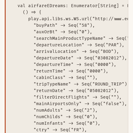
  val airfareEDreams: Enumerator[String] = En
    () => {

      play.api.libs.ws.WS.url("http://www.edr
        "buyPath" -> Seq("58"),

        "auxOrBt" -> Seq("0"),

        "searchMainProductTypeName" -> Seq("FL
        "departureLocation" -> Seq("PAR"),

        "arrivalLocation" -> Seq("BOD"),

        "departureDate" -> Seq("03082012"),

        "departureTime" -> Seq("0000"),

        "returnTime" -> Seq("0000"),

        "cabinClass" -> Seq(""),

        "tripTypeName" -> Seq("ROUND_TRIP"),

        "returnDate" -> Seq("05082012"),

        "filterDirectFlights" -> Seq(""),

        "mainAirportsOnly" -> Seq("false"),

        "numAdults" -> Seq("2"),

        "numChilds" -> Seq("0"),

        "numInfants" -> Seq("0"),

        "ctry" -> Seq("FR"),
