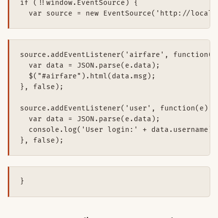
if (!!window.EventSource) {

  var source = new EventSource('http://localh
source.addEventListener('airfare', function(e)
  var data = JSON.parse(e.data);

  $("#airfare").html(data.msg);

}, false);

source.addEventListener('user', function(e) {

  var data = JSON.parse(e.data);

  console.log('User login:' + data.username);

}, false);
}