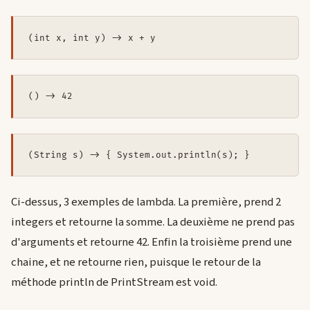
(int x, int y) -> x + y 
() -> 42 
(String s) -> { System.out.println(s); } 
Ci-dessus, 3 exemples de lambda. La première, prend 2
integers et retourne la somme. La deuxième ne prend pas
d'arguments et retourne 42. Enfin la troisième prend une
chaine, et ne retourne rien, puisque le retour de la
méthode println de PrintStream est void.