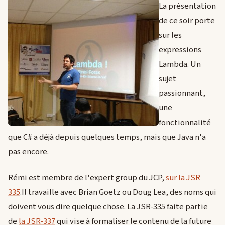
La présentation
de ce soir porte
sur les
expressions
Lambda. Un
sujet
passionnant,
une
fonctionnalité
que C# a déjà depuis quelques temps, mais que Java n'a
pas encore.
Rémi est membre de l'expert group du JCP,
sur la JSR
335
.Il travaille avec Brian Goetz ou Doug Lea, des noms qui
doivent vous dire quelque chose. La JSR-335 faite partie
de
la JSR-337
qui vise à formaliser le contenu de la future