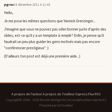
pgras
16 décembre 2011 à 11:43
Hello,
Je me pose les mêmes questions que Yannick Grenzinger...
J'imagine que vous ne pouvez pas sélectionner juste d'après des
slides, est-ce qu'il y a un template à remplir? Enfin, je pense qu'il
faudrait un peu plus guider les gens motivés mais pas encore
"conférencier prestigieux" :)
(D'ailleurs ton post est déjà une première aide...)
A propos de l'auteur
|
A propos du Touilleur Express
|
Flux RSS
Copyright© 2008 - 2026 Nicolas Martignole | nicolas@touilleur-express.fr |
Propulsé par GoTouilleur