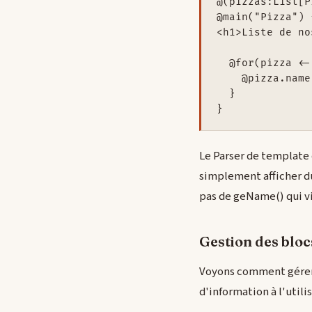
@(pizzas:List[P
@main("Pizza") {
<h1>Liste de no
  @for(pizza <-
    @pizza.name
  }

Le Parser de template d
simplement afficher du
pas de geName() qui vie
Gestion des bloc
Voyons comment gérer m
d'information à l'utili