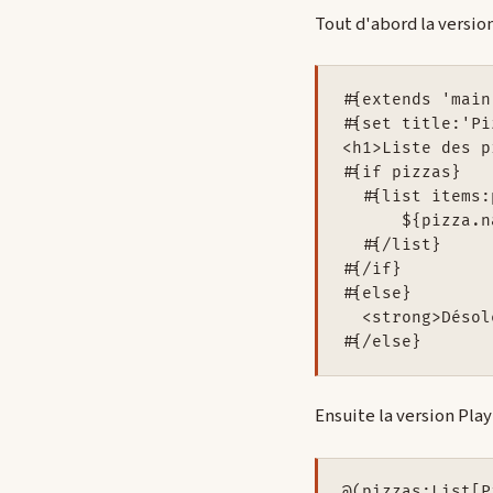
Tout d'abord la version 
#{extends 'main
#{set title:'Pi
<h1>Liste des p
#{if pizzas}

  #{list items:
      ${pizza.n
  #{/list}

#{/if}

#{else}

  <strong>Désol
Ensuite la version Play
@(pizzas:List[P