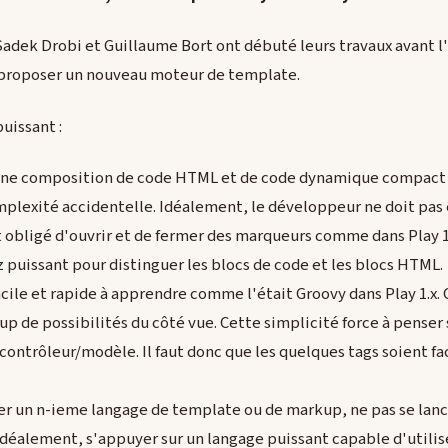
Sadek Drobi et Guillaume Bort ont débuté leurs travaux avant l'é
 proposer un nouveau moteur de template.
uissant :
 une composition de code HTML et de code dynamique compact et 
plexité accidentelle. Idéalement, le développeur ne doit pas 
 obligé d'ouvrir et de fermer des marqueurs comme dans Play 1.x
z puissant pour distinguer les blocs de code et les blocs HTML.
facile et rapide à apprendre comme l'était Groovy dans Play 1.x.
oup de possibilités du côté vue. Cette simplicité force à penser
ontrôleur/modèle. Il faut donc que les quelques tags soient f
ter un n-ieme langage de template ou de markup, ne pas se lanc
Idéalement, s'appuyer sur un langage puissant capable d'utilise