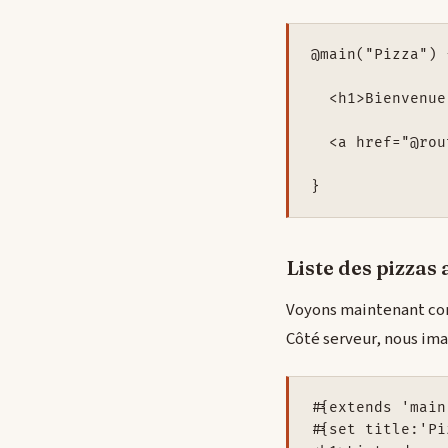
@main("Pizza") {
  <h1>Bienvenue
  <a href="@rou
Liste des pizzas 
Voyons maintenant comm
Côté serveur, nous ima
#{extends 'main
#{set title:'Pi