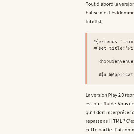
Tout d'abord la version
balise n'est évidemmen
IntelliJ.
#{extends 'main
#{set title:'Pi
  <h1>Bienvenue
  #{a @Applicat
La version Play 2.0 re
est plus fluide. Vous 
qu'il doit interpréter
repasse au HTML ? C'es
cette partie. J'ai comm