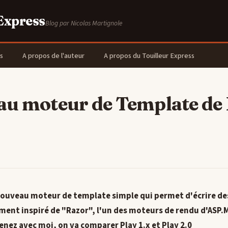
 Express
Blog par Nicolas Martignole
s
A propos de l'auteur
A propos du Touilleur Express
au moteur de Template de 
nouveau moteur de template simple qui permet d'écrire d
nt inspiré de "Razor", l'un des moteurs de rendu d'ASP.MVC
enez avec moi, on va comparer Play 1.x et Play 2.0