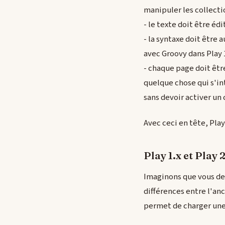
manipuler les collect
- le texte doit être é
- la syntaxe doit être 
avec Groovy dans Play 
- chaque page doit êtr
quelque chose qui s'in
sans devoir activer un 
Avec ceci en tête, Pla
Play 1.x et Play 
Imaginons que vous dev
différences entre l'an
permet de charger un