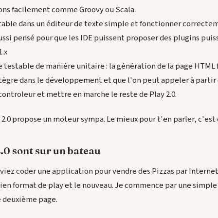
ions facilement comme Groovy ou Scala.
ditable dans un éditeur de texte simple et fonctionner correcte
aussi pensé pour que les IDE puissent proposer des plugins puiss
1.x
e testable de manière unitaire : la génération de la page HTML f
tègre dans le développement et que l'on peut appeler à partir
controleur et mettre en marche le reste de Play 2.0.
y 2.0 propose un moteur sympa. Le mieux pour t'en parler, c'est
2.0 sont sur un bateau
iez coder une application pour vendre des Pizzas par Internet.
cien format de play et le nouveau. Je commence par une simple 
e deuxième page.