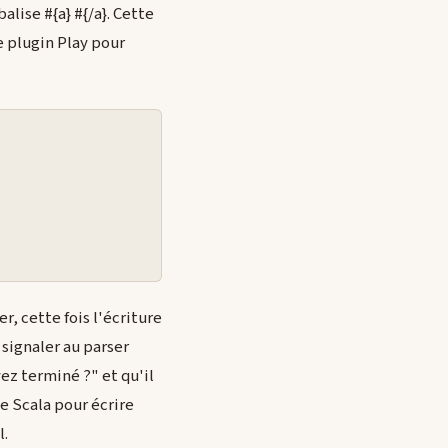
alise #{a} #{/a}. Cette
e plugin Play pour
, cette fois l'écriture
signaler au parser
ez terminé ?" et qu'il
e Scala pour écrire
l.