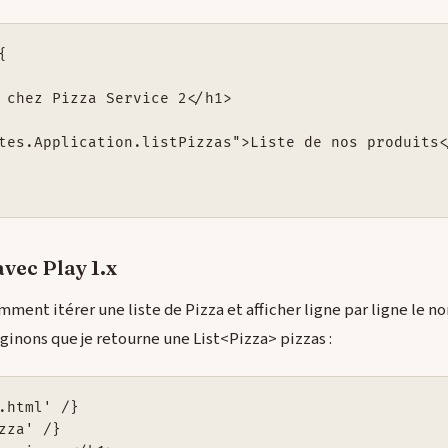


 chez Pizza Service 2</h1>

tes.Application.listPizzas">Liste de nos produits<
avec Play 1.x
ent itérer une liste de Pizza et afficher ligne par ligne le n
ginons que je retourne une List<Pizza> pizzas :
.html' /}

zza' /}
