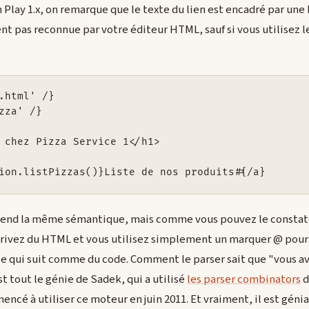
 Play 1.x, on remarque que le texte du lien est encadré par une b
t pas reconnue par votre éditeur HTML, sauf si vous utilisez l
.html' /}

zza' /}

 chez Pizza Service 1</h1>

ion.listPizzas()}Liste de nos produits#{/a}
prend la même sémantique, mais comme vous pouvez le constater
écrivez du HTML et vous utilisez simplement un marquer @ pour 
 ce qui suit comme du code. Comment le parser sait que "vous av
t tout le génie de Sadek, qui a utilisé
les parser combinators
d
encé à utiliser ce moteur en juin 2011. Et vraiment, il est génia