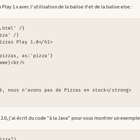
Play 1.x avec l'utilisation de la balise if et de la balise else :
.html' /}

zza' /}

izzas Play 1.0</h1>

pizzas, as:'pizza'}

ame}<br/>

é, nous n'avons pas de Pizzas en stock</strong>

 2.0, j'ai écrit du code "à la Java" pour vous montrer un exemple
izza])
