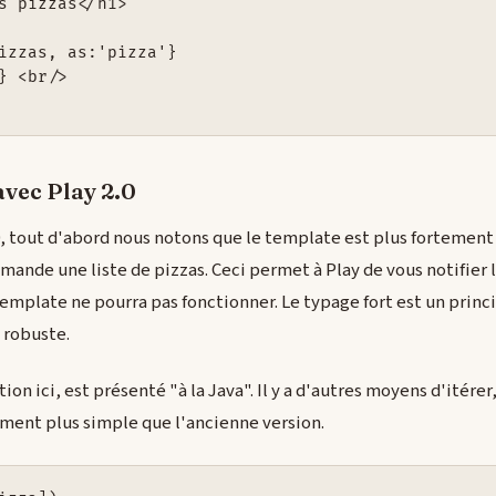
s pizzas</h1>

izzas, as:'pizza'}

} <br/>

avec Play 2.0
0, tout d'abord nous notons que le template est plus fortement t
emande une liste de pizzas. Ceci permet à Play de vous notifier
emplate ne pourra pas fonctionner. Le typage fort est un prin
 robuste.
tion ici, est présenté "à la Java". Il y a d'autres moyens d'itére
ment plus simple que l'ancienne version.