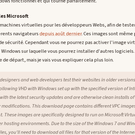
dows fonctionnel et qui tourne parfaitement.
les Microsoft
machines virtuelles pour les développeurs Webs, afin de tester
férents navigateurs
depuis août dernier
. Ces images sont même 
de sécurité. Cependant vous ne pourrez pas activer l'image virt
 Windows sur laquelle vous pourrez installer d'autres logiciels. T
e de départ, mais je vais vous expliquer cela plus loin.
 designers and web developers test their websites in older versions 
ollowing VHD with Windows set up with the specified version of Int
ith the latest security updates and are otherwise clean installs of
w modifications. This download page contains different VPC image
t. These images are specifically designed to run on Microsoft Virt
r hosting environments. Due to the size of the Windows 7 and Wind
files, you'll need to download all files for that version of the Intern