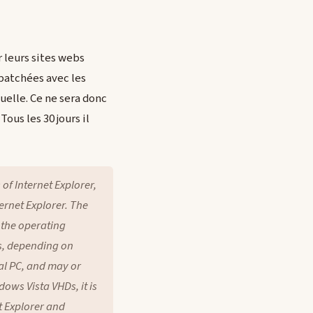
 leurs sites webs
patchées avec les
uelle. Ce ne sera donc
ous les 30 jours il
of Internet Explorer,
ernet Explorer. The
 the operating
s, depending on
ual PC, and may or
ows Vista VHDs, it is
et Explorer and