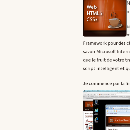
M
m
E
m
Framework pour des cli
savoir Microsoft Inter
que le fruit de votre tr
script intelligent et 
Je commence par la fin,