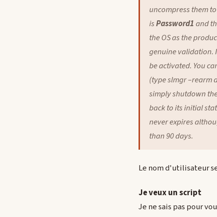
uncompress them to t
is
Password1
and th
the OS as the produc
genuine validation. 
be activated. You can
(type slmgr –rearm a
simply shutdown the
back to its initial s
never expires althou
than 90 days.
Le nom d'utilisateur s
Je veux un script
Je ne sais pas pour vo