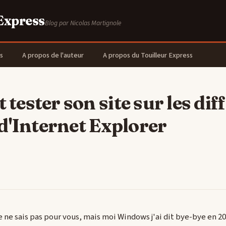
 Express
Blog par Nicolas Martignole
s
A propos de l'auteur
A propos du Touilleur Express
ester son site sur les dif
d'Internet Explorer
e ne sais pas pour vous, mais moi Windows j'ai dit bye-bye en 2