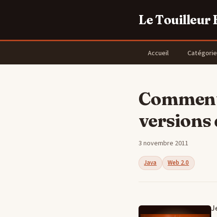
Le Touilleur
Accueil
Catégorie
Comment t
versions 
3 novembre 2011
Java
Web 2.0
J