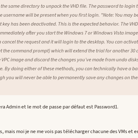
he same directory to unpack the VHD file. The password to login t
e username will be present when you first login. *Note: You may be
t key has been deactivated. This is the expected behavior. The VHD
Immediately after you start the Windows 7 or Windows Vista images
 cancel the request and it will login to the desktop. You can activ
t the command prompt) which will extend the trial for another 30
 VPC image and discard the changes you’ve made from undo disks 
tate. By doing either of these methods, you can technically have a 
gh you will never be able to permanently save any changes on the
era Admin et le mot de passe par défaut est Password1.
us, mais moi je ne me vois pas télécharger chacune des VMs et e