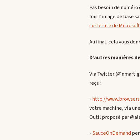
Pas besoin de numéro de
fois l'image de base s
sur le site de Microsoft
Au final, cela vous don
D'autres manières de
Via Twitter (@nmartigno
reçu :
-
http://www.browser
votre machine, via une
Outil proposé par @al
-
SauceOnDemand
perm