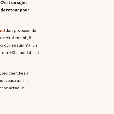
 C'est un sujet
à de retour pour
ard
doit proposer de
du recrutement, il
où j'en suis : j'ai un
viron 440 candidats, et
i vous cherchez à
nouveaux outils,
oche actuelle.