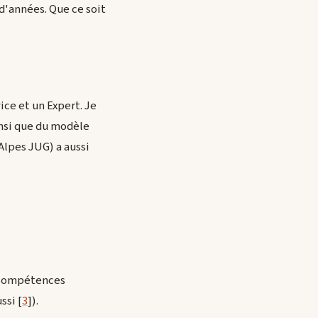
 d'années. Que ce soit
ice et un Expert. Je
insi que du modèle
Alpes JUG) a aussi
e compétences
ssi [
3
]).