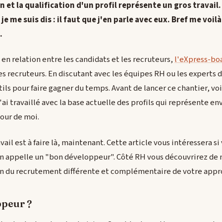
n et la qualification d'un profil représente un gros travail.
e me suis dis : il faut que j'en parle avec eux. Bref me voil
.
en relation entre les candidats et les recruteurs,
l'eXpress-bo
es recruteurs. En discutant avec les équipes RH ou les experts 
s pour faire gagner du temps. Avant de lancer ce chantier, voici 
ai travaillé avec la base actuelle des profils qui représente en
tour de moi.
avail est à faire là, maintenant. Cette article vous intéressera s
n appelle un "bon développeur". Côté RH vous découvrirez de 
on du recrutement différente et complémentaire de votre appr
ppeur ?