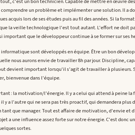
tout, c'est un bon technicien. Capable de mettre en œuvre de
t comprendre un problème et implémenter une solution. Il a do
s acquis lors de ses études puis au fil des années. Si la forma
que la veille technologique l'est tout autant. L'effort ne doit p
ssi important que le développeur continue à se former sur ses he
s informatique sont développés en équipe. Être un bon développ
elle nous aurons envie de travailler 8h par jour. Discipline, c
out devient important lorsqu'il s'agit de travailler à plusieurs. 
ler, bienvenue dans l'équipe.
ant : la motivation/l'énergie. Il y a celui qui attend à peine la 
l y a l'autre qui ne sera pas très proactif, qui demandera plus d
nt que manager. Tout est affaire de motivation, d'envie et d'
ojet a une influence assez forte sur notre énergie. C'est donc un
elques sortes.