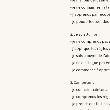
- je n'ai pas de jugeme
- je ne connais rien à 
- j'apprends par reco
- je peux effectuer de
2. Je suis Junior
- je ne comprends pas 
- j'applique les règles
- je sais trouver de l'
- je ne distingue pas e
- je commence à appre
3. Compétent
- je connais maintenant
- je comprends les règ
- je prends des initiat