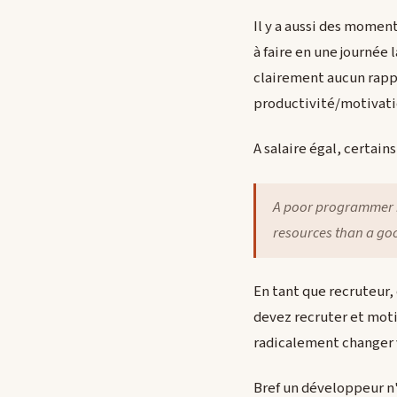
Il y a aussi des momen
à faire en une journée 
clairement aucun rappo
productivité/motivati
A salaire égal, certain
A poor programmer i
resources than a go
En tant que recruteur,
devez recruter et motiv
radicalement changer v
Bref un développeur n'