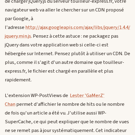
de charger jQuery.js du serveur touilleur-express.fr, votre
navigateur web va aller le chercher sur un CDN proposé
par Google, à
l'adresse
http://ajax.googleapis.com/ajax/libs/jquery/1.4.4/
jquery.min.js
. Pensez à cette astuce : ne packagez pas
jQuery dans votre application web si celle-ci est
hébergée sur Internet. Pensez plutôt à utiliser un CDN. De
plus, comme il s'agit d'un autre domaine que touilleur-
express.fr, le fichier est chargé en parallèle et plus
rapidement.
L'extension WP-PostViews de
Lester 'GaMerZ'
Chan
permet d'affichier le nombre de hits ou le nombre
de fois qu'un article a été vu. J'utilise aussi WP-
SuperCache, ce qui peut expliquer que le nombre de vues
ne se remet pas à jour systématiquement. Cet indicateur