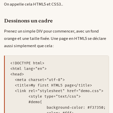
On appelle cela HTML5 et CSS3...
Dessinons un cadre
Prenez un simple DIV pour commencer, avec un fond
orange et une taille fixée. Une page en HTML5 se déclare
aussi simplement que cela :
<!DOCTYPE html> 

<html lang="en"> 

<head> 

  <meta charset="utf-8"> 

  <title>My first HTML5 page</title> 

  <link rel="stylesheet" href="demo.css"> 

	<style type="text/css">

	#demo{

		background-color: #f37350; 
