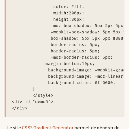
		color: #fff; 

		width:200px; 

		height:80px;

               -moz-box-shadow: 5px 5px 5px #8
               -webkit-box-shadow: 5px 5px 5px
               box-shadow: 5px 5px 5px #888;

               border-radius: 5px;

               border-radius: 5px;

               -moz-border-radius: 5px;

             margin-bottom:10px;

              background-image: -webkit-gradi
              background-image: -moz-linear-g
              background-color: #ff0000; 

	}

	</style>

<div id="demo5">

- Le site
CSS3 Gradient Generator
permet de générer de