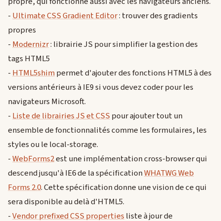
propre, qui fonctionne aussi avec les navigateurs anciens.
-
Ultimate CSS Gradient Editor
: trouver des gradients
propres
-
Modernizr
: librairie JS pour simplifier la gestion des
tags HTML5
-
HTML5shim
permet d'ajouter des fonctions HTML5 à des
versions antérieurs à IE9 si vous devez coder pour les
navigateurs Microsoft.
-
Liste de librairies JS et CSS
pour ajouter tout un
ensemble de fonctionnalités comme les formulaires, les
styles ou le local-storage.
-
WebForms2
est une implémentation cross-browser qui
descend jusqu'à IE6 de la spécification
WHATWG Web
Forms 2.0
. Cette spécification donne une vision de ce qui
sera disponible au delà d'HTML5.
-
Vendor prefixed CSS properties
liste à jour de