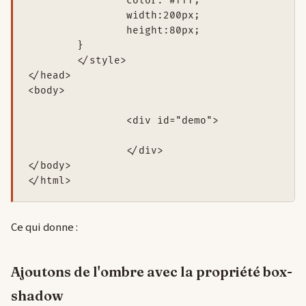
		color: #fff; 

		width:200px; 

		height:80px;

	}

	</style>

</head> 

<body> 

		<div id="demo">

		</div>  

</body> 

Ce qui donne :
Ajoutons de l'ombre avec la propriété box-
shadow