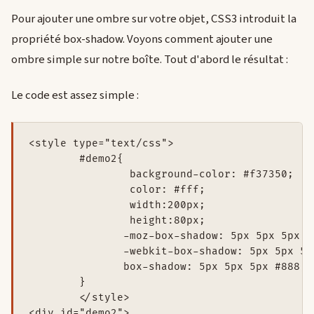
Pour ajouter une ombre sur votre objet, CSS3 introduit la
propriété box-shadow. Voyons comment ajouter une
ombre simple sur notre boîte. Tout d'abord le résultat :
Le code est assez simple :
<style type="text/css">

	#demo2{

		background-color: #f37350; 

		color: #fff; 

		width:200px; 

		height:80px;

               -moz-box-shadow: 5px 5px 5px #8
               -webkit-box-shadow: 5px 5px 5px
               box-shadow: 5px 5px 5px #888;

	}

	</style>

<div id="demo2">
