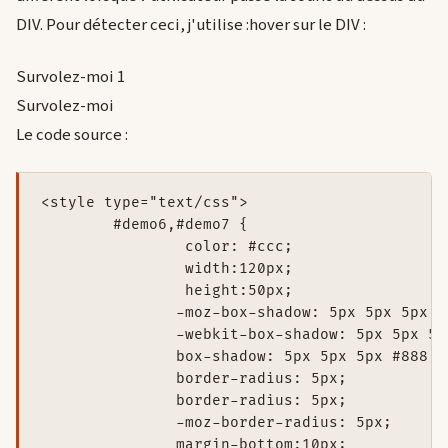
DIV. Pour détecter ceci, j'utilise :hover sur le DIV :
Survolez-moi 1
Survolez-moi
Le code source :
<style type="text/css">

	#demo6,#demo7 {

		color: #ccc; 

		width:120px; 

		height:50px;

               -moz-box-shadow: 5px 5px 5px #8
               -webkit-box-shadow: 5px 5px 5px
               box-shadow: 5px 5px 5px #888;

               border-radius: 5px;

               border-radius: 5px;

               -moz-border-radius: 5px;

               margin-bottom:10px;
