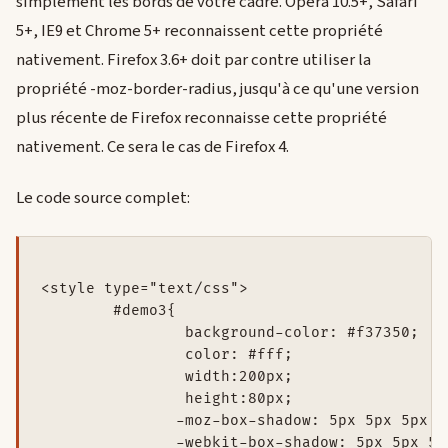
simplement les bords de votre cadre. Opera 10.5+, Safari
5+, IE9 et Chrome 5+ reconnaissent cette propriété
nativement. Firefox 3.6+ doit par contre utiliser la
propriété -moz-border-radius, jusqu'à ce qu'une version
plus récente de Firefox reconnaisse cette propriété
nativement. Ce sera le cas de Firefox 4.
Le code source complet:
<style type="text/css">

	#demo3{

		background-color: #f37350; 

		color: #fff; 

		width:200px; 

		height:80px;

               -moz-box-shadow: 5px 5px 5px #8
               -webkit-box-shadow: 5px 5px 5px