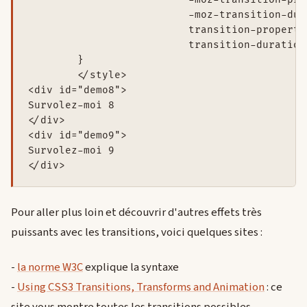
			  -moz-transition-duration: 0.4s;

			  transition-property: opacity;

			  transition-duration: 0.4s;

        }

	</style>

<div id="demo8">

Survolez-moi 8 

</div>

<div id="demo9">

Survolez-moi 9

Pour aller plus loin et découvrir d'autres effets très
puissants avec les transitions, voici quelques sites :
-
la norme W3C
explique la syntaxe
-
Using CSS3 Transitions, Transforms and Animation
: ce
site vous montre toutes les transitions possibles