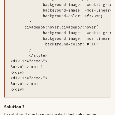
              background-image: -webkit-gradi
              background-image: -moz-linear-g
              background-color: #f37350;

	}

      div#demo6:hover,div#demo7:hover{

              background-image: -webkit-gradi
              background-image: -moz-linear-g
               background-color: #fff; 

        }

	</style>

<div id="demo6">

Survolez-moi 1 

</div>

<div id="demo7">

Survolez-moi 

Solution 2
La solution 1 n'est pas optimale. Il faut calculer les