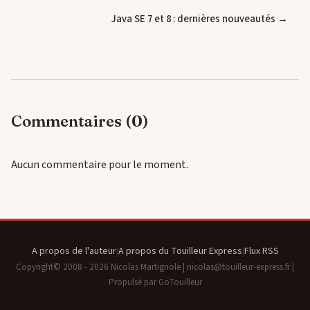
Java SE 7 et 8 : dernières nouveautés →
Commentaires (0)
Aucun commentaire pour le moment.
A propos de l'auteur
|
A propos du Touilleur Express
|
Flux RSS
Copyright© 2008 - 2026 Nicolas Martignole | nicolas@touilleur-express.fr |
Propulsé par GoTouilleur