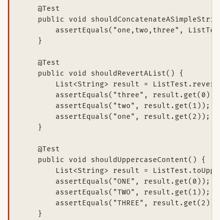
    @Test

    public void shouldConcatenateASimpleString
        assertEquals("one,two,three", ListTes
    }

    @Test

    public void shouldRevertAList() {

        List<String> result = ListTest.revers
        assertEquals("three", result.get(0));

        assertEquals("two", result.get(1));

        assertEquals("one", result.get(2));

    }

    @Test

    public void shouldUppercaseContent() {

        List<String> result = ListTest.toUppe
        assertEquals("ONE", result.get(0));

        assertEquals("TWO", result.get(1));

        assertEquals("THREE", result.get(2));

    }
