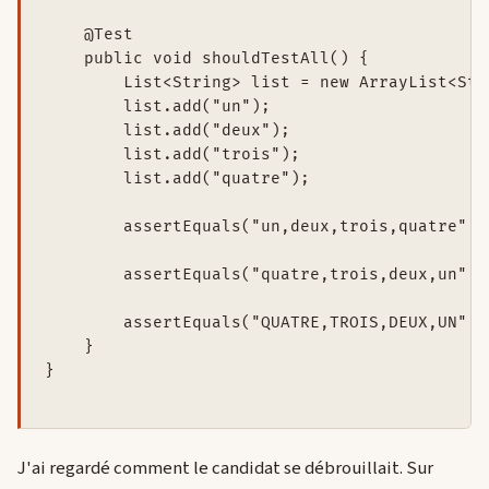
    @Test

    public void shouldTestAll() {

        List<String> list = new ArrayList<Stri
        list.add("un");

        list.add("deux");

        list.add("trois");

        list.add("quatre");

        assertEquals("un,deux,trois,quatre", 
        assertEquals("quatre,trois,deux,un", 
        assertEquals("QUATRE,TROIS,DEUX,UN", 
    }

}

J'ai regardé comment le candidat se débrouillait. Sur