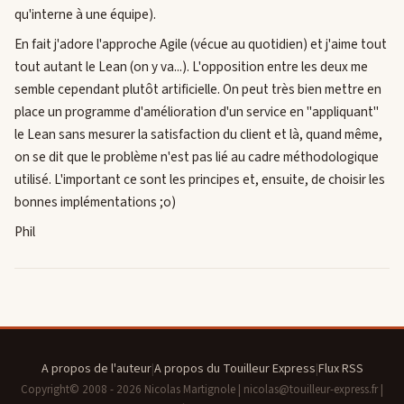
qu'interne à une équipe).
En fait j'adore l'approche Agile (vécue au quotidien) et j'aime tout
tout autant le Lean (on y va...). L'opposition entre les deux me
semble cependant plutôt artificielle. On peut très bien mettre en
place un programme d'amélioration d'un service en "appliquant"
le Lean sans mesurer la satisfaction du client et là, quand même,
on se dit que le problème n'est pas lié au cadre méthodologique
utilisé. L'important ce sont les principes et, ensuite, de choisir les
bonnes implémentations ;o)
Phil
A propos de l'auteur
|
A propos du Touilleur Express
|
Flux RSS
Copyright© 2008 - 2026 Nicolas Martignole | nicolas@touilleur-express.fr |