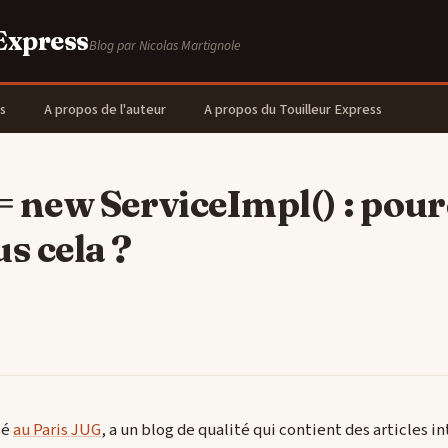
 Express
Blog par Nicolas Martignole
s
A propos de l'auteur
A propos du Touilleur Express
 = new ServiceImpl() : pou
us cela ?
sé
au Paris JUG
, a un blog de qualité qui contient des articles i