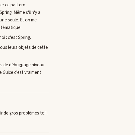
er ce pattern.
pring. Même s'il n'y a
'une seule. Et on me
stématique.
i : c'est Spring.
tous leurs objets de cette
emps de débuggage niveau
e Guice c'est vraiment
ir de gros problèmes toi !