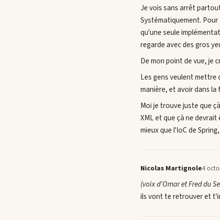
Je vois sans arrêt partou
Systématiquement. Pour to
qu'une seule implémentati
regarde avec des gros ye
De mon point de vue, je cr
Les gens veulent mettre d
manière, et avoir dans la 
Moi je trouve juste que ç
XML et que çà ne devrait 
mieux que l'IoC de Spring,
Nicolas Martignole
4 octo
(voix d'Omar et Fred du Se
ils vont te retrouver et t'