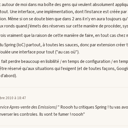
t autour de moi dans ma boîte des gens qui veulent absolument appliqu
ut. Une interface, une implémentation, dont l'instance est créée par S
on. Même si on se doute bien que dans 2 ans il n'y en aura toujours qu
ux ronds quand j'émets des réserves sur cette manière de procéder, sy
ois vraiment que la raison de cette manière de faire, en tout cas chez mo
u Spring (IoC) partout, à toutes les sauces, donc par extension créer 
foulée une interface pour tout ("au cas où").
à fait perdre beaucoup en lisibilité / en temps de configuration / en t
être réservé qu'aux situations qui l'exigent (et de toutes façons, Googl
 d'abord).
bre 2010 à 18:47
rvice Apres-vente des Emissions)
" Roooh tu critiques Spring ! tu vas avo
inverser les controles. Ils vont te fumer ! roooh"