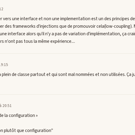
12
r vers une interface et non une implementation est un des principes d
mier des frameworks d'injections que de promouvoir cela(low-coupling)
e interface alors qu'il n'y a pas de variation d'implémentation, ça crai
s n'ont pas tous la même expérience....
19:15
 a plein de classe partout et qui sont mal nommées et non utilisées. Ça 
à 20:51
e la configuration »
ion plutôt que configuration"