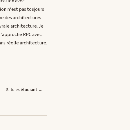
ication avec
on n'est pas toujours
ne des architectures
vraie architecture. Je
 (l'approche RPC avec
ns réelle architecture.
Si tu es étudiant →