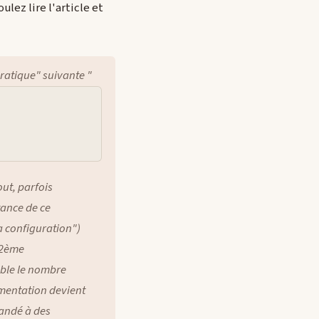
lez lire l'article et
pratique" suivante "
out, parfois
tance de ce
a configuration")
 2ème
uble le nombre
lémentation devient
mandé à des