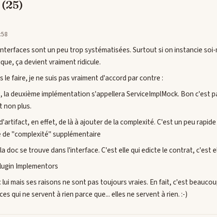
(25)
:58
s interfaces sont un peu trop systématisées. Surtout si on instancie soi
ique, ça devient vraiment ridicule.
s le faire, je ne suis pas vraiment d'accord par contre :
ng, la deuxième implémentation s'appellera ServiceImplMock. Bon c'est pa
t non plus.
'artifact, en effet, de là à ajouter de la complexité. C'est un peu rapi
e de "complexité" supplémentaire
 doc se trouve dans l'interface. C'est elle qui edicte le contrat, c'est el
 plugin Implementors
c lui mais ses raisons ne sont pas toujours vraies. En fait, c'est beaucoup
ces qui ne servent à rien parce que... elles ne servent à rien. :-)