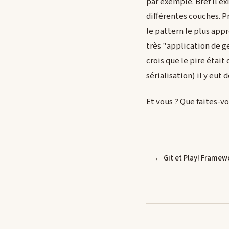
par exemple. Bref il e
différentes couches. P
le pattern le plus app
très "application de ge
crois que le pire était
sérialisation) il y eu
Et vous ? Que faites-v
← Git et Play! Framew