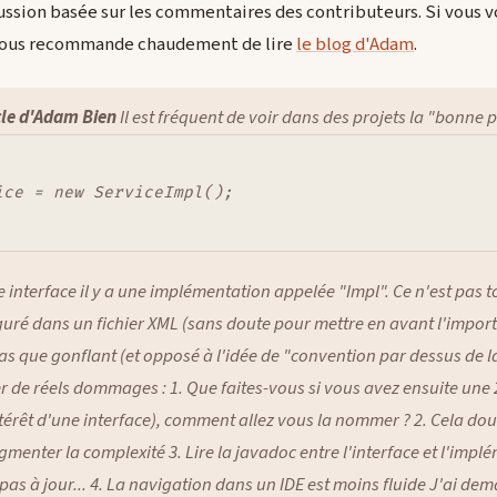
ussion basée sur les commentaires des contributeurs. Si vous vou
 vous recommande chaudement de lire
le blog d'Adam
.
icle d'Adam Bien
Il est fréquent de voir dans des projets la "bonne 
ce = new ServiceImpl();

 interface il y a une implémentation appelée "Impl". Ce n'est pas t
guré dans un fichier XML (sans doute pour mettre en avant l'impor
 pas que gonflant (et opposé à l'idée de "convention par dessus de l
r de réels dommages : 1. Que faites-vous si vous avez ensuite une
térêt d'une interface), comment allez vous la nommer ? 2. Cela do
gmenter la complexité 3. Lire la javadoc entre l'interface et l'imp
pas à jour... 4. La navigation dans un IDE est moins fluide J'ai de