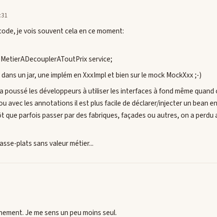
:31
code, je vois souvent cela en ce moment:
eMetierADecouplerAToutPrix service;
 dans un jar, une implém en XxxImpl et bien sur le mock MockXxx ;-)
poussé les développeurs à utiliser les interfaces à fond même quand cel
 avec les annotations il est plus facile de déclarer/injecter un bean en
t que parfois passer par des fabriques, façades ou autres, on a perdu 
asse-plats sans valeur métier...
nchement. Je me sens un peu moins seul.