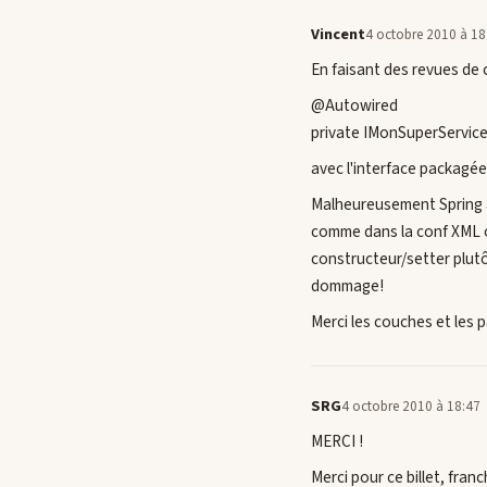
Vincent
4 octobre 2010 à 18
En faisant des revues de 
@Autowired
private IMonSuperServic
avec l'interface packagée
Malheureusement Spring a 
comme dans la conf XML ou
constructeur/setter plutô
dommage!
Merci les couches et les p
SRG
4 octobre 2010 à 18:47
MERCI !
Merci pour ce billet, fra