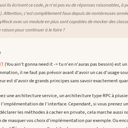
 ils écrivent ce code, je n'ai pas eu de réponses raisonables, à pa
). Attention, c'est complètement faux depuis de nombreuses année
Mock avec un module en plus sont capables de mocker des classe
 raison pour continuer à le faire ?
e
IT
(You ain't gonna need it -> tu n'en n'auras pas besoin) est u
ation, il ne faut pas prévoir avant d'avoir un cas d'usage sous
ur est d'avoir de grands principes sans savoir exactement quan
z une architecture service, un architecture type RPC à plusieu
 l'implémentation de l'interface. Cependant, si vous prenez un
déclarer les méthodes à cacher en private, cela marche aussi n
fin de masquer vos choix d'implémentation par exemple. Ou enc