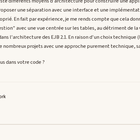
xiste différents moyens d'architecture pour construire une appl
roposer une séparation avec une interface et une implémentati
roprié. En fait par expérience, je me rends compte que cela don
stion" avec une vue centrée sur les tables, au détriment de la 
 dans l'architecture des EJB 2.1. En raison d'un choix technique
t de nombreux projets avec une approche purement technique, sa
ous dans votre code ?
ork