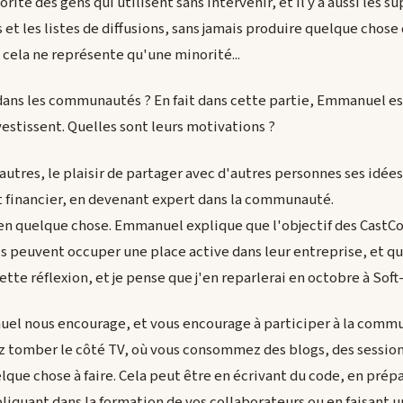
ajorité des gens qui utilisent sans intervenir, et il y a aussi les s
et les listes de diffusions, sans jamais produire quelque chose de
cela ne représente qu'une minorité...
dans les communautés ? En fait dans cette partie, Emmanuel 
vestissent. Quelles sont leurs motivations ?
autres, le plaisir de partager avec d'autres personnes ses idée
t financier, en devenant expert dans la communauté.
ce en quelque chose. Emmanuel explique que l'objectif des Cast
s peuvent occuper une place active dans leur entreprise, et qu'i
ette réflexion, et je pense que j'en reparlerai en octobre à Sof
el nous encourage, et vous encourage à participer à la commun
 tomber le côté TV, où vous consommez des blogs, des session
lque chose à faire. Cela peut être en écrivant du code, en prép
liquant dans la formation de vos collaborateurs ou en faisant un