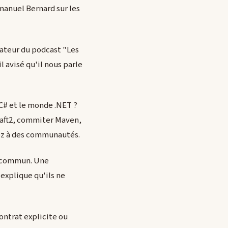
manuel Bernard sur les
gateur du podcast "Les
 avisé qu'il nous parle
 C# et le monde .NET ?
craft2, commiter Maven,
ez à des communautés.
e commun. Une
xplique qu'ils ne
ontrat explicite ou