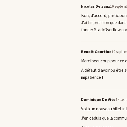
Nicolas Delsaux
10 septemb
Bon, d'accord, participon
J'ai l'impression que dan
fonder StackOverflow.com 
Benoit Courtine
10 septem
Merci beaucoup pour ce 
A défaut d'avoir pu être 
impatience !
Dominique De Vito
14 sep
Voilà un nouveau billet in
J'en déduis que la commun