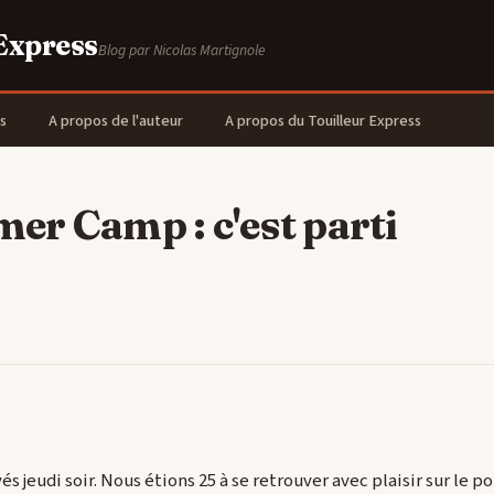
 Express
Blog par Nicolas Martignole
s
A propos de l'auteur
A propos du Touilleur Express
er Camp : c'est parti
és jeudi soir. Nous étions 25 à se retrouver avec plaisir sur le po