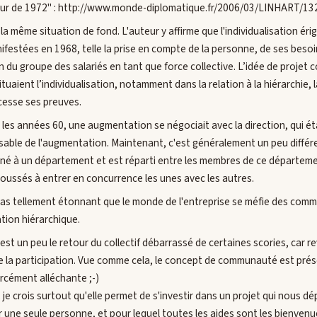
our de 1972" : http://www.monde-diplomatique.fr/2006/03/LINHART/13
 la même situation de fond. L'auteur y affirme que l'individualisation ér
ifestées en 1968, telle la prise en compte de la personne, de ses besoi
 du groupe des salariés en tant que force collective. L’idée de projet co
ituaient l’individualisation, notamment dans la relation à la hiérarchie,
 cesse ses preuves.
 les années 60, une augmentation se négociait avec la direction, qui éta
able de l'augmentation. Maintenant, c'est généralement un peu différe
né à un département et est réparti entre les membres de ce départemen
oussés à entrer en concurrence les unes avec les autres.
 pas tellement étonnant que le monde de l'entreprise se méfie des commu
ation hiérarchique.
t un peu le retour du collectif débarrassé de certaines scories, car re
de la participation. Vue comme cela, le concept de communauté est pré
rcément alléchante ;-)
je crois surtout qu'elle permet de s'investir dans un projet qui nous dé
 une seule personne, et pour lequel toutes les aides sont les bienven