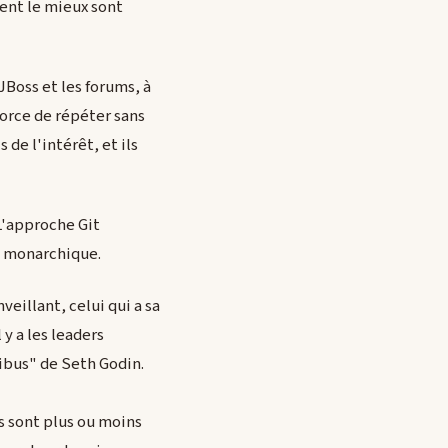
ent le mieux sont
JBoss et les forums, à
orce de répéter sans
de l'intérêt, et ils
L'approche Git
é monarchique.
eillant, celui qui a sa
 y a les leaders
ribus" de Seth Godin.
s sont plus ou moins