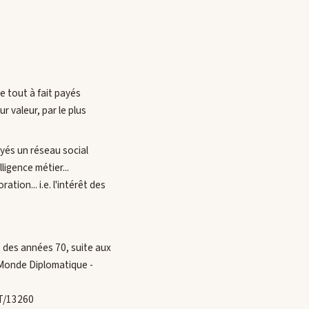
e tout à fait payés
r valeur, par le plus
oyés un réseau social
ligence métier...
tion... i.e. l'intérêt des
nt des années 70, suite aux
 Monde Diplomatique -
RT/13260