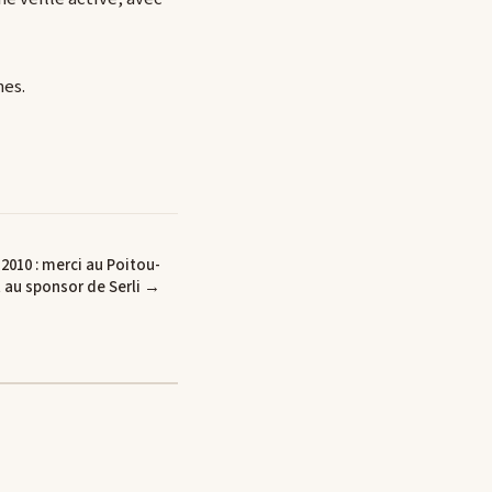
nes.
010 : merci au Poitou-
 au sponsor de Serli →