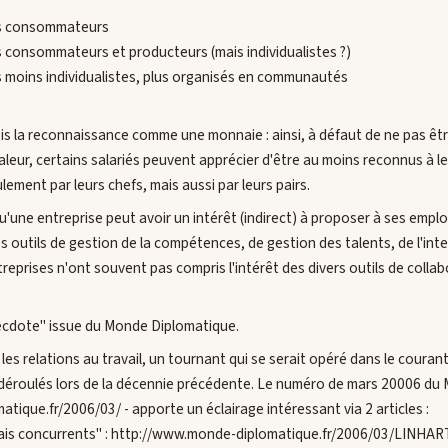
urs consommateurs
urs consommateurs et producteurs (mais individualistes ?)
urs moins individualistes, plus organisés en communautés
ois la reconnaissance comme une monnaie : ainsi, à défaut de ne pas êtr
leur, certains salariés peuvent apprécier d'être au moins reconnus à leu
lement par leurs chefs, mais aussi par leurs pairs.
u'une entreprise peut avoir un intérêt (indirect) à proposer à ses empl
 outils de gestion de la compétences, de gestion des talents, de l'intel
prises n'ont souvent pas compris l'intérêt des divers outils de collabora
ecdote" issue du Monde Diplomatique.
 les relations au travail, un tournant qui se serait opéré dans le coura
éroulés lors de la décennie précédente. Le numéro de mars 20006 du
ique.fr/2006/03/ - apporte un éclairage intéressant via 2 articles :
rmais concurrents" : http://www.monde-diplomatique.fr/2006/03/LINHA