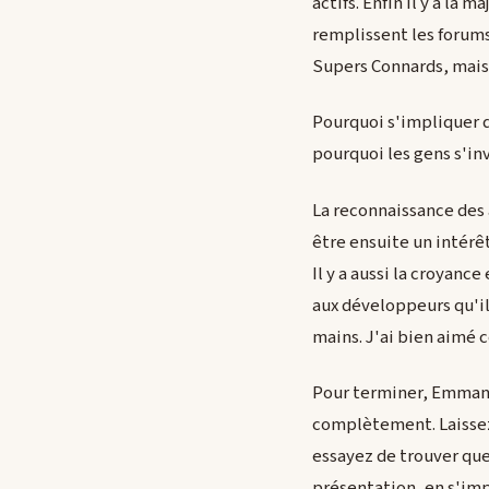
actifs. Enfin il y a la m
remplissent les forums 
Supers Connards, mais 
Pourquoi s'impliquer 
pourquoi les gens s'in
La reconnaissance des 
être ensuite un intérê
Il y a aussi la croyan
aux développeurs qu'il
mains. J'ai bien aimé c
Pour terminer, Emmanu
complètement. Laissez
essayez de trouver que
présentation, en s'imp