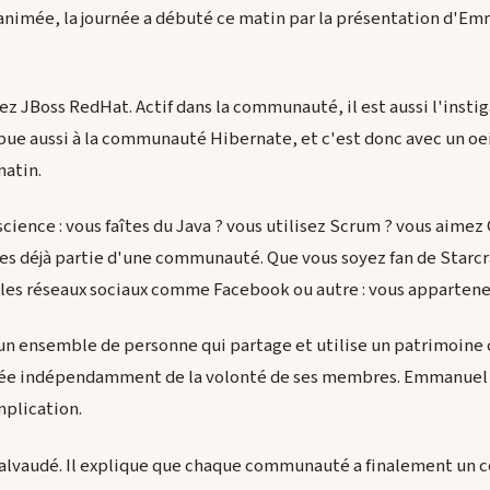
animée, la journée a débuté ce matin par la présentation d'Em
z JBoss RedHat. Actif dans la communauté, il est aussi l'insti
ibue aussi à la communauté Hibernate, et c'est donc avec un oeil
atin.
cience : vous faîtes du Java ? vous utilisez Scrum ? vous aimez
îtes déjà partie d'une communauté. Que vous soyez fan de Star
les réseaux sociaux comme Facebook ou autre : vous apparten
n ensemble de personne qui partage et utilise un patrimoin
e indépendamment de la volonté de ses membres. Emmanuel e
mplication.
alvaudé. Il explique que chaque communauté a finalement un c