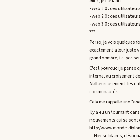
Allez, je me lance :
- web 1.0 : des utilisate
- web 2.0 : des utilisate
- web 3.0 : des utilisate
???
Perso, je vois quelques f
exactement à leur juste va
grand nombre, i.e. pas seu
C'est pourquoi je pense q
interne, au croisement des
Malheureusement, les entre
communautés.
Cela me rappelle une "an
Il y a eu un tournant dans
mouvements qui se sont d
http://www.monde-diplomat
- "Hier solidaires, déso