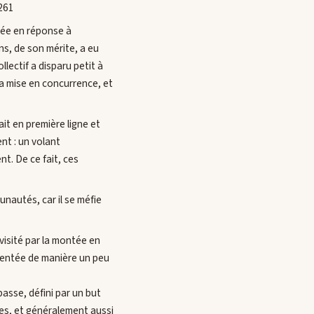
261
igée en réponse à
ns, de son mérite, a eu
llectif a disparu petit à
 la mise en concurrence, et
it en première ligne et
nt : un volant
t. De ce fait, ces
nautés, car il se méfie
visité par la montée en
sentée de manière un peu
passe, défini par un but
ues, et généralement aussi