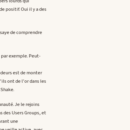
upers lourds qui
 positif. Oui il y a des
essaye de comprendre
s par exemple. Peut-
Codeurs est de monter
ls ont de l'or dans les
t-Shake.
auté. Je le rejoins
s des Users Groups, et
arant une
e veille active, avec