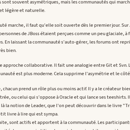
ons sont souvent asymétriques, mais les communautés qui march
 et légère et naturelle.
 marche, il faut qu'elle soit ouverte dès le premier jour. Sur 
ersonnes de JBoss étaient perçues comme un peu glaciale, à f
. En laissant la communauté s'auto-gérer, les forums ont repris 
ès bien.
pproche collaborative. Il fait une analogie entre Git et Svn. 
nauté est plus moderne. Cela supprime l'asymétrie et le côt
acun prend un rôle plus ou moins actif. Il y a le créateur bienv
rée, ou celui qui s'oppose à Oracle et qui lance ses teeshirts. Il
là la notion de Leader, que l'on peut découvrir dans le livre "T
t livre à lire qui est sympa.
ite, sont actifs et apportent à la communauté. Les participant