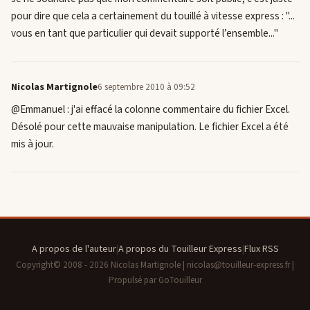
pour dire que cela a certainement du touillé à vitesse express : "...
vous en tant que particulier qui devait supporté l’ensemble..."
Nicolas Martignole
6 septembre 2010 à 09:52
@Emmanuel : j'ai effacé la colonne commentaire du fichier Excel.
Désolé pour cette mauvaise manipulation. Le fichier Excel a été
mis à jour.
A propos de l'auteur
|
A propos du Touilleur Express
|
Flux RSS
Copyright© 2008 - 2026 Nicolas Martignole | nicolas@touilleur-express.fr |
Propulsé par GoTouilleur