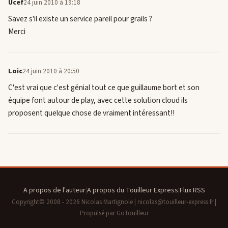
Ucef
24 juin 2010 à 19:18
Savez s'il existe un service pareil pour grails ?
Merci
Loic
24 juin 2010 à 20:50
C'est vrai que c'est génial tout ce que guillaume bort et son
équipe font autour de play, avec cette solution cloud ils
proposent quelque chose de vraiment intéressant!!
A propos de l'auteur
|
A propos du Touilleur Express
|
Flux RSS
Copyright© 2008 - 2026 Nicolas Martignole | nicolas@touilleur-express.fr |
Propulsé par GoTouilleur