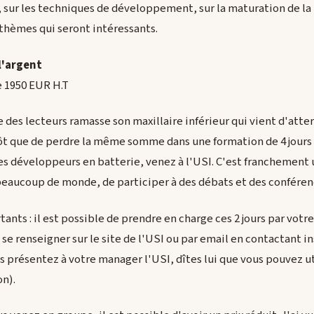
 sur les techniques de développement, sur la maturation de la p
s thèmes qui seront intéressants.
 l'argent
de 1950 EUR H.T
e des lecteurs ramasse son maxillaire inférieur qui vient d'atterr
t que de perdre la même somme dans une formation de 4 jours s
des développeurs en batterie, venez à l'USI. C'est franchement
eaucoup de monde, de participer à des débats et des conférenc
ants : il est possible de prendre en charge ces 2 jours par vot
t se renseigner sur le site de l'USI ou par email en contactant 
s présentez à votre manager l'USI, dîtes lui que vous pouvez uti
on).