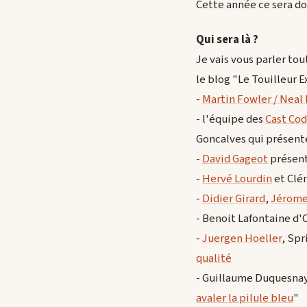
Cette année ce sera do
Qui sera là ?
Je vais vous parler to
le blog "Le Touilleur E
-
Martin Fowler / Neal
- l'équipe des
Cast Co
Goncalves qui présent
-
David Gageot
présent
-
Hervé Lourdin
et Clé
-
Didier Girard
,
Jérome
- Benoit Lafontaine d
-
Juergen Hoeller
, Spr
qualité
- Guillaume Duquesnay
avaler la pilule bleu
"