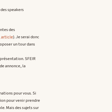
n des speakers
entes des
 article
). Je serai donc
roposer un tour dans
 présentation. SFEIR
nde annonce, la
mations pour vous. Si
sion pour venir prendre
le. Mais des sujets sur