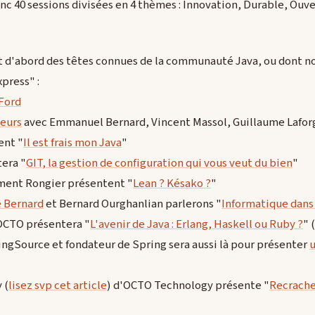
nc 40 sessions divisées en 4 thèmes : Innovation, Durable, Ouver
ut d'abord des têtes connues de la communauté Java, ou dont no
xpress" :
 Ford
deurs
avec Emmanuel Bernard, Vincent Massol, Guillaume Lafor
ent "
Il est frais mon Java
"
era "
GIT, la gestion de configuration qui vous veut du bien
"
ment Rongier présentent "
Lean ? Késako ?
"
 Bernard
et Bernard Ourghanlian parlerons "
Informatique dans
'OCTO présentera "
L'avenir de Java : Erlang, Haskell ou Ruby ?
" (
ingSource et fondateur de Spring sera aussi là pour présenter
u
 (
lisez svp cet article
) d'OCTO Technology présente "
Recrache