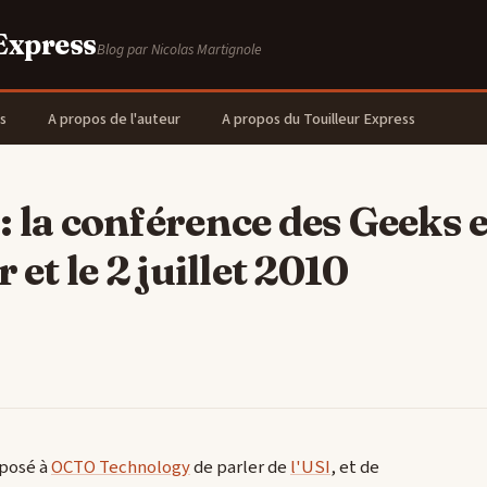
 Express
Blog par Nicolas Martignole
s
A propos de l'auteur
A propos du Touilleur Express
: la conférence des Geeks e
r et le 2 juillet 2010
oposé à
OCTO Technology
de parler de
l'USI
, et de