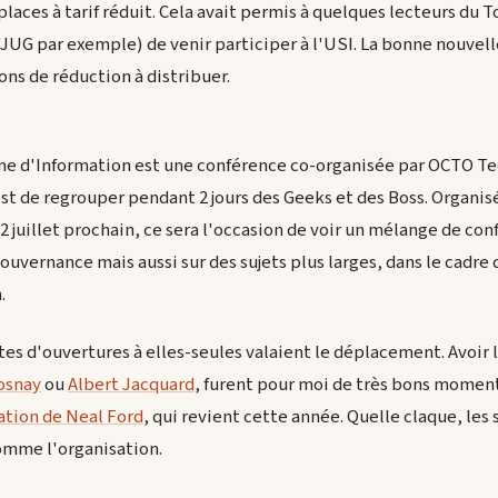
aces à tarif réduit. Cela avait permis à quelques lecteurs du To
i'JUG par exemple) de venir participer à l'USI. La bonne nouve
ons de réduction à distribuer.
me d'Information est une conférence co-organisée par OCTO Te
st de regrouper pendant 2 jours des Geeks et des Boss. Organisé 
 2 juillet prochain, ce sera l'occasion de voir un mélange de co
ouvernance mais aussi sur des sujets plus larges, dans le cadre 
.
otes d'ouvertures à elles-seules valaient le déplacement. Avoir
osnay
ou
Albert Jacquard
, furent pour moi de très bons moments
ation de Neal Ford
, qui revient cette année. Quelle claque, les
omme l'organisation.