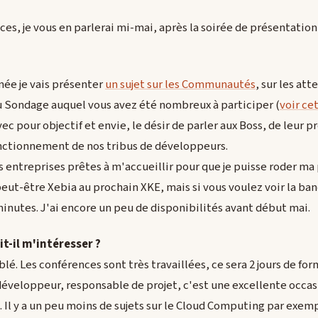
nces, je vous en parlerai mi-mai, après la soirée de présentatio
née je vais présenter
un sujet sur les Communautés
, sur les att
u Sondage auquel vous avez été nombreux à participer (
voir cet
c pour objectif et envie, le désir de parler aux Boss, de leur p
onctionnement de nos tribus de développeurs.
s entreprises prêtes à m'accueillir pour que je puisse roder ma
 peut-être Xebia au prochain XKE, mais si vous voulez voir la ba
inutes. J'ai encore un peu de disponibilités avant début mai.
t-il m'intéresser ?
é. Les conférences sont très travaillées, ce sera 2 jours de for
développeur, responsable de projet, c'est une excellente occa
 Il y a un peu moins de sujets sur le Cloud Computing par exemp