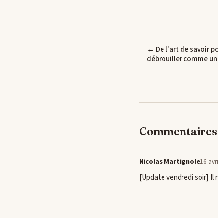
← De l'art de savoir p
débrouiller comme un
Commentaires 
Nicolas Martignole
16 avr
[Update vendredi soir] Il 