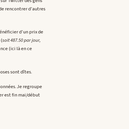
u sur Twitter des gens
 de rencontrer d'autres
énéficier d'un prix de
(
soit 487.50 par jour,
nce (ici là en ce
oses sont dîtes.
données. Je regroupe
der est fin mai/début