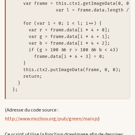
    var frame = this.ctx1.getImageData(0, 0, 
		var l = frame.data.length / 4;

    for (var i = 0; i < l; i++) {

      var r = frame.data[i * 4 + 0];

      var g = frame.data[i * 4 + 1];

      var b = frame.data[i * 4 + 2];

      if (g > 100 && r > 100 && b < 43)

        frame.data[i * 4 + 3] = 0;

    }

    this.ctx2.putImageData(frame, 0, 0);

    return;

  }

(Adresse du code source :
http://www.mozbox.org/pub/green/main.js
)
Ce script utilise la fonction drawImage afin de dessiner