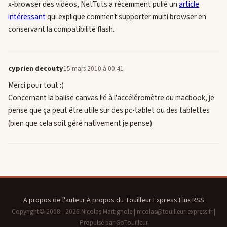
x-browser des vidéos, NetTuts a récemment pulié un
article
intéressant
qui explique comment supporter
multi browser en
conservant la compatibilité flash.
cyprien decouty
15 mars 2010 à 00:41
Merci pour tout :)
Concernant la balise canvas lié à l'accéléromètre du macbook, je
pense que ça peut être utile sur des pc-tablet ou des tablettes
(bien que cela soit géré nativement je pense)
A propos de l'auteur
|
A propos du Touilleur Express
|
Flux RSS
Copyright© 2008 - 2026 Nicolas Martignole | nicolas@touilleur-express.fr |
Propulsé par GoTouilleur