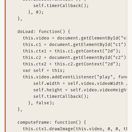
        self.timerCallback();

      }, 0);

  },

  doLoad: function() {

    this.video = document.getElementById("vide
    this.c1 = document.getElementById("c1");

    this.ctx1 = this.c1.getContext("2d");

    this.c2 = document.getElementById("c2");

    this.ctx2 = this.c2.getContext("2d");

    var self = this;

    this.video.addEventListener("play", functi
        self.width = self.video.videoWidth / 2
        self.height = self.video.videoHeight /
        self.timerCallback();

      }, false);

  },

  computeFrame: function() {

    this.ctx1.drawImage(this.video, 0, 0, thi