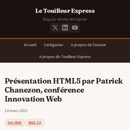
Le Touilleur Express
Blog par Nicolas Martignole
Accueil
Catégories
A propos de l'auteur
A propos du Touilleur Express
Présentation HTML5 par Patrick
Chanezon, conférence
Innovation Web
14 mars 2010
Dev Web
Web 2.0