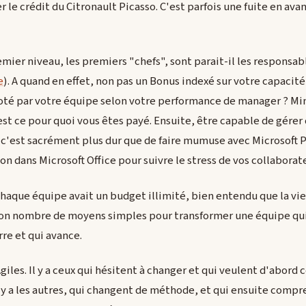
 le crédit du Citronault Picasso. C'est parfois une fuite en avant
er niveau, les premiers "chefs", sont parait-il les responsab
e
). A quand en effet, non pas un Bonus indexé sur votre capacité 
oté par votre équipe selon votre performance de manager ? Min
'est ce pour quoi vous êtes payé. Ensuite, être capable de gérer
r, c'est sacrément plus dur que de faire mumuse avec Microsoft 
n dans Microsoft Office pour suivre le stress de vos collaborat
 chaque équipe avait un budget illimité, bien entendu que la vie 
 bon nombre de moyens simples pour transformer une équipe qu
rre et qui avance.
les. Il y a ceux qui hésitent à changer et qui veulent d'abord 
il y a les autres, qui changent de méthode, et qui ensuite compre