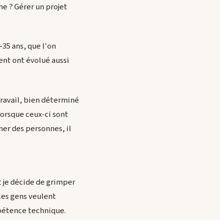
he ? Gérer un projet
-35 ans, que l'on
ent ont évolué aussi
travail, bien déterminé
lorsque ceux-ci sont
ner des personnes, il
et je décide de grimper
 les gens veulent
mpétence technique.