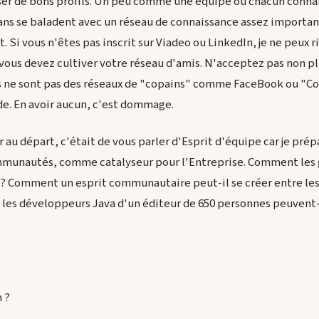
er de bons profils. Un peu comme une équipe où chacun connaît
0 ans se baladent avec un réseau de connaissance assez importan
t. Si vous n'êtes pas inscrit sur Viadeo ou LinkedIn, je ne peux
, vous devez cultiver votre réseau d'amis. N'acceptez pas non pl
s ne sont pas des réseaux de "copains" comme FaceBook ou "Cop
de. En avoir aucun, c'est dommage.
ir au départ, c'était de vous parler d'Esprit d'équipe car je prép
mmunautés, comme catalyseur pour l'Entreprise. Comment les g
? Comment un esprit communautaire peut-il se créer entre les
les développeurs Java d'un éditeur de 650 personnes peuvent-
 ?