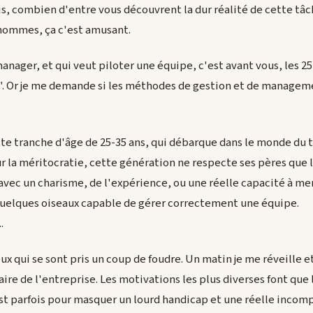
s, combien d'entre vous découvrent la dur réalité de cette tâc
s hommes, ça c'est amusant.
manager, et qui veut piloter une équipe, c'est avant vous, les 25
". Or je me demande si les méthodes de gestion et de managem
tte tranche d'âge de 25-35 ans, qui débarque dans le monde du 
sur la méritocratie, cette génération ne respecte ses pères que 
 avec un charisme, de l'expérience, ou une réelle capacité à me
 quelques oiseaux capable de gérer correctement une équipe.
.
ceux qui se sont pris un coup de foudre. Un matin je me réveille 
ire de l'entreprise. Les motivations les plus diverses font que
C'est parfois pour masquer un lourd handicap et une réelle inco