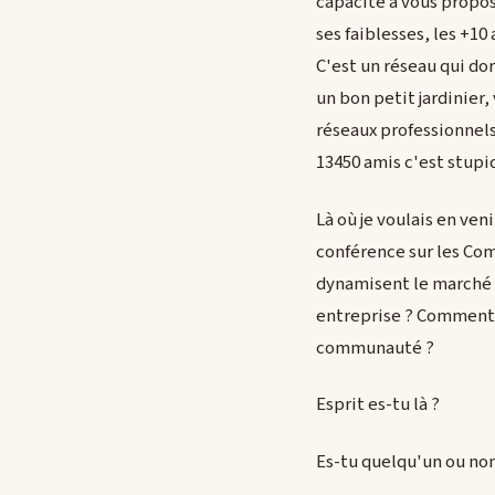
capacité à vous propos
ses faiblesses, les +1
C'est un réseau qui dor
un bon petit jardinier
réseaux professionnel
13450 amis c'est stupi
Là où je voulais en ven
conférence sur les Co
dynamisent le marché 
entreprise ? Comment 
communauté ?
Esprit es-tu là ?
Es-tu quelqu'un ou non