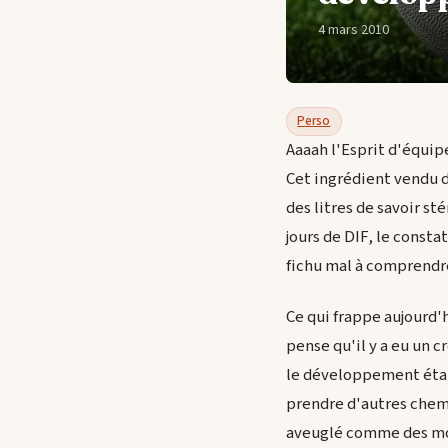
4 mars 2010
Perso
Aaaah l'Esprit d'équip
Cet ingrédient vendu 
des litres de savoir s
jours de DIF, le consta
fichu mal à comprend
Ce qui frappe aujourd'
pense qu'il y a eu un 
le développement était
prendre d'autres chemi
aveuglé comme des mous