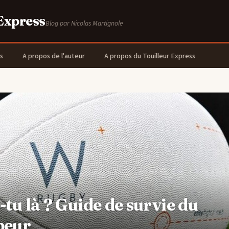
 Express
Blog par Nicolas Martignole
s
A propos de l'auteur
A propos du Touilleur Express
-tu là ? Guide de survie du
peur