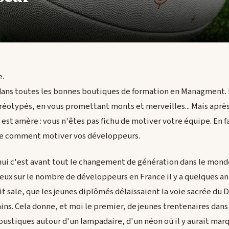
e.
dans toutes les bonnes boutiques de formation en Managment.
téréotypés, en vous promettant monts et merveilles... Mais aprè
t est amère : vous n'êtes pas fichu de motiver votre équipe. En
re comment motiver vos développeurs.
hui c'est avant tout le changement de génération dans le mond
creux sur le nombre de développeurs en France il y a quelques a
 sale, que les jeunes diplômés délaissaient la voie sacrée du
ns. Cela donne, et moi le premier, de jeunes trentenaires dans l
tiques autour d'un lampadaire, d'un néon où il y aurait marqu