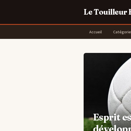
Le Touilleur
Accueil
Catégorie
Esprit es
dévelop