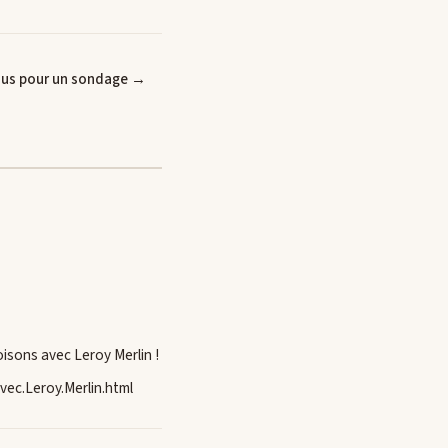
vous pour un sondage →
isons avec Leroy Merlin !
ec.Leroy.Merlin.html