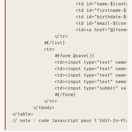
   			<td id="name-${contact.id}">${contact.name}</td>

   			<td id="firstname-${contact.id}">${contact.firstname}</td>

   			<td id="birthdate-${contact.id}">${contact.birthdate?.format('yyyy-MM-dd')}</td>

   			<td id="email-${contact.id}">${contact.email}</td>

   			<td><a href="@{form(contact.id)}">></a></td>

   		</tr>

	    #{/list}

	    <tr>

	        #{form @save()}

	        <td><input type="text" name="contact.name"></td>

	        <td><input type="text" name="contact.firstname"></td>

	        <td><input type="text" name="contact.birthdate"></td>

	        <td><input type="text" name="contact.email"></td>

	        <td><input type="submit" value="+"></td>

	        #{/form}

	    </tr>

	</tbody>

</table>
