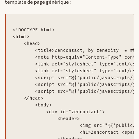
template de page générique :
<!DOCTYPE html>

<html>

    <head>

    	<title>Zencontact, by zenexity  ★ #{get 'title' /}</title>

    	<meta http-equiv="Content-Type" content="text/html; charset=utf-8"/>

        <link rel="stylesheet" type="text/css
        <link rel="stylesheet" type="text/css
    	<script src="@{'public/javascripts/jquery-1.4.min.js'}" type="text/javascript" charset="utf-8"></script>

    	<script src="@{'public/javascripts/jquery-ui-1.7.2.custom.min.js'}" type="text/javascript" charset="utf-8"></script>

    	<script src="@{'public/javascripts/jquery.editinplace.packed.js'}" type="text/javascript" charset="utf-8"></script>

    </head>

	<body>

	    <div id="zencontact">

    		<header>

    			<img src="@{'public/images/logo.png'}" alt="logo" id="logo" />

    			<h1>Zencontact <span>by zenexity</span></h1>
