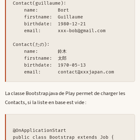
Contact(guillaume):

    name:       Bort

    firstname:  Guillaume

    birthdate:  1980-12-21

    email:      xxx-bob@gmail.com

Contact(たの):

    name:       鈴木

    firstname:  太郎

    birthdate:  1970-05-13

La classe Bootstrap.java de Play permet de charger les
Contacts, si la liste en base est vide :
@OnApplicationStart

public class Bootstrap extends Job {
