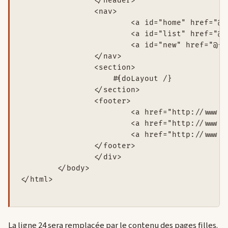
    		</header>

    		<nav>

    			<a id="home" href="@{index()}" class="${request.action =~ /index/ ? 'selected' : ''}">Home</a>

    			<a id="list" href="@{list()}" class="${request.action =~ /list/ ? 'selected' : ''}">List</a>

    			<a id="new" href="@{form()}" class="${request.action =~ /form|save/ ? 'selected' : ''}">New</a>

    		</nav>

    		<section>

    		    #{doLayout /}

    		</section>

    		<footer>

    			<a href="http://www.w3.org/TR/html5/">html5</a> -

    			<a href="http://www.w3.org/TR/css3-roadmap/">css3</a> -

    			<a href="http://www.playframework.org/">playframework</a>

    		</footer>

		</div>

	</body>

</html>

La ligne 24 sera remplacée par le contenu des pages filles.