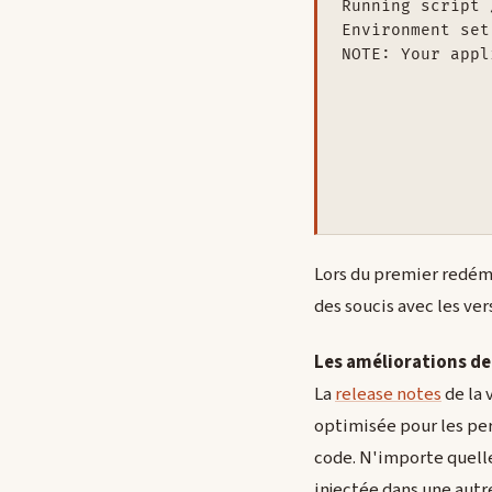
Running script 
Environment set
NOTE: Your appl
		WARNING: This target will upgrade an older Grails application to 1.2
		However, tag libraries provided by earlier versions of Grails found in grails-app/taglib will be rem
		The target will not, however, delete tag libraries developed by yourse
		Are you sure you want to continue
Lors du premier redémar
des soucis avec les vers
Les améliorations de 
La
release notes
de la 
optimisée pour les perf
code. N'importe quell
injectée dans une autre