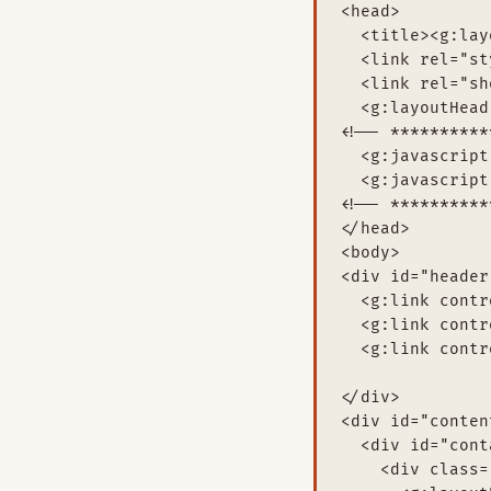
<head>

  <title><g:lay
  <link rel="st
  <link rel="sh
  <g:layoutHead/
<!-- **********
  <g:javascript
  <g:javascript
<!-- **********
</head>

<body>

<div id="header"
  <g:link contr
  <g:link contr
  <g:link contr
</div>

<div id="content
  <div id="cont
    <div class=