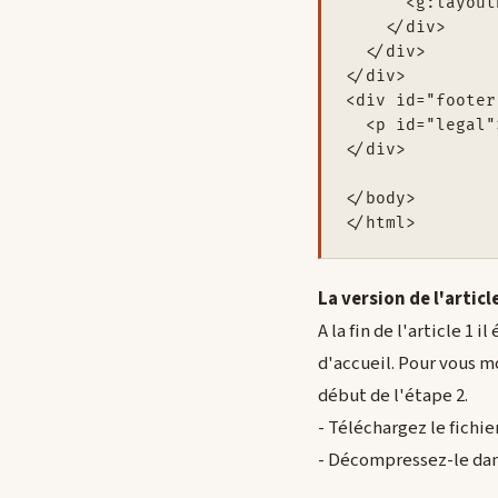
      <g:layout
    </div>

  </div>

</div>

<div id="footer"
  <p id="legal"
</div>

</body>

La version de l'articl
A la fin de l'article 1 
d'accueil. Pour vous m
début de l'étape 2.
- Téléchargez le fichie
- Décompressez-le dans