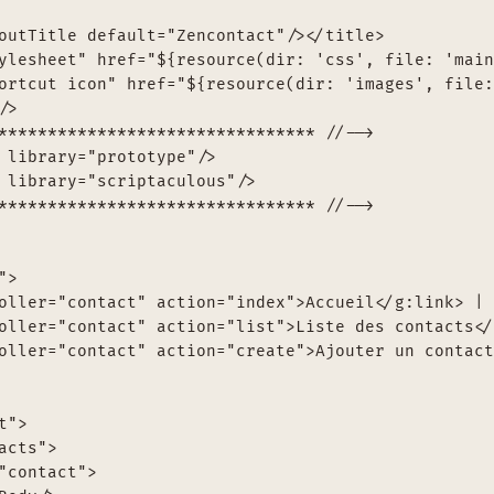
outTitle default="Zencontact"/></title>

ylesheet" href="${resource(dir: 'css', file: 'main
ortcut icon" href="${resource(dir: 'images', file:
>

******************************** //-->

 library="prototype"/>

 library="scriptaculous"/>

******************************** //-->

>

oller="contact" action="index">Accueil</g:link> |

oller="contact" action="list">Liste des contacts</
oller="contact" action="create">Ajouter un contact
">

acts">

"contact">
