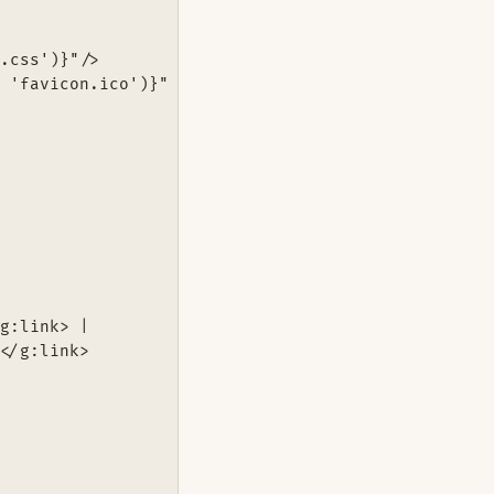
.css')}"/>

 'favicon.ico')}" type="image/x-icon"/>

g:link> |

</g:link>
