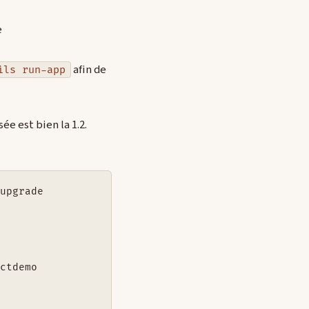
e
afin de
ils run-app
ée est bien la 1.2.
upgrade

ctdemo
