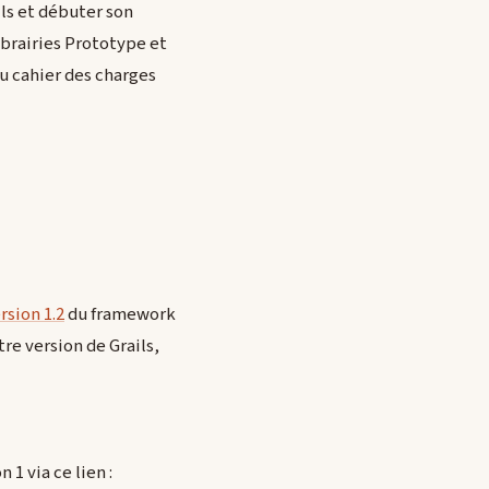
ils et débuter son
librairies Prototype et
 du cahier des charges
ersion 1.2
du framework
re version de Grails,
 1 via ce lien :