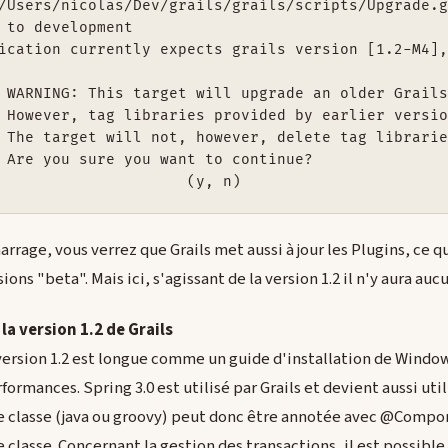
/Users/nicolas/Dev/grails/grails/scripts/Upgrade.g
 to development

ication currently expects grails version [1.2-M4],
.0.

oved.

lf.

?

rage, vous verrez que Grails met aussi à jour les Plugins, ce q
ions "beta". Mais ici, s'agissant de la version 1.2 il n'y aura auc
la version 1.2 de Grails
version 1.2 est longue comme un guide d'installation de Window
ormances. Spring 3.0 est utilisé par Grails et devient aussi uti
e classe (java ou groovy) peut donc être annotée avec @Compon
 classe. Concernant la gestion des transactions, il est possible