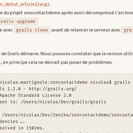
_debut_article2.tar.gz
ine du projet zencontactdemo après avoir décompressé l'archiv
grails upgrade
ge avec
avant de relancer le serveur avec
grails clean
gra
r de Grails démarre. Nous pouvons constater que la version utilis
s, en principe cela ne devrait pas poser de problèmes.
nicolas-martignole:zencontactdemo nicolas$ grails 
ls 1.2.0 - http://grails.org/

Apache Standard License 2.0

set to: /Users/nicolas/Dev/grails/grails

 /Users/nicolas/Dev/Zenika/zencontactdemo/zenconta
dencies...

solved in 1502ms.
