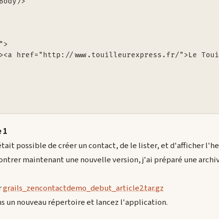
Body/>

>

><a href="http://www.touilleurexpress.fr/">Le Toui
e 1
il était possible de créer un contact, de le lister, et d'afficher l'
ontrer maintenant une nouvelle version, j'ai préparé une archi
r
grails_zencontactdemo_debut_article2.tar.gz
 un nouveau répertoire et lancez l'application.