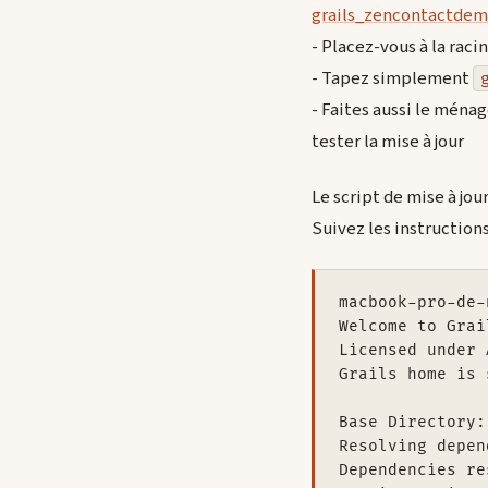
grails_zencontactdemo
- Placez-vous à la rac
- Tapez simplement
- Faites aussi le ména
tester la mise à jour
Le script de mise à jou
Suivez les instruction
macbook-pro-de-
Welcome to Grai
Licensed under 
Grails home is 
Base Directory:
Resolving depen
Dependencies re