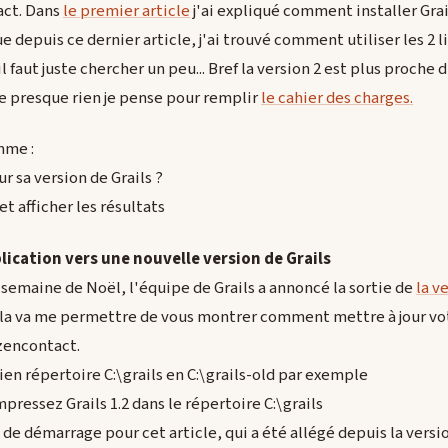
act. Dans
le premier article
j'ai expliqué comment installer Gra
e depuis ce dernier article, j'ai trouvé comment utiliser les 2 
il faut juste chercher un peu... Bref la version 2 est plus proche
e presque rien je pense pour remplir
le cahier des charges.
mme :
r sa version de Grails ?
et afficher les résultats
lication vers une nouvelle version de Grails
 semaine de Noël, l'équipe de Grails a annoncé la sortie de
la v
 cela va me permettre de vous montrer comment mettre à jour vot
 zencontact.
n répertoire C:\grails en C:\grails-old par exemple
ressez Grails 1.2 dans le répertoire C:\grails
 de démarrage pour cet article, qui a été allégé depuis la version