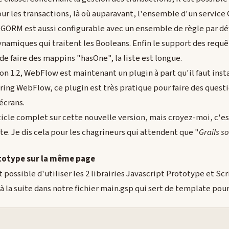
ur les transactions, là où auparavant, l'ensemble d'un service G
. GORM est aussi configurable avec un ensemble de règle par d
dynamiques qui traitent les Booleans. Enfin le support des re
 de faire des mappins "hasOne", la liste est longue.
on 1.2, WebFlow est maintenant un plugin à part qu'il faut install
pring WebFlow, ce plugin est très pratique pour faire des quest
écrans.
rticle complet sur cette nouvelle version, mais croyez-moi, c'es
e. Je dis cela pour les chagrineurs qui attendent que "
Grails so
totype sur la même page
est possible d'utiliser les 2 librairies Javascript Prototype et Sc
er à la suite dans notre fichier main.gsp qui sert de template po