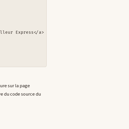
lleur Express</a> Copyright© 2009-2010</p>

heure sur la page
ve du code source du