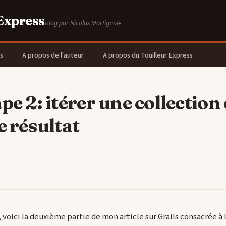
 Express
Blog par Nicolas Martignole
s
A propos de l'auteur
A propos du Touilleur Express
pe 2: itérer une collection 
e résultat
 voici la deuxième partie de mon article sur Grails consacrée à 