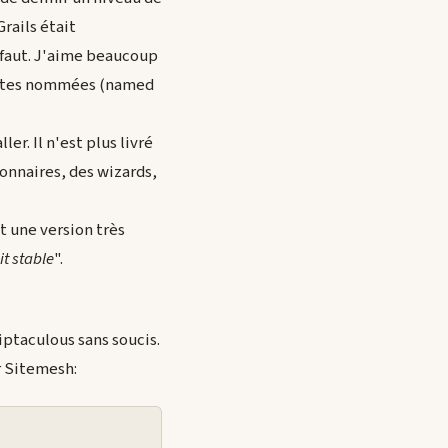
rails était
éfaut. J'aime beaucoup
quêtes nommées (named
er. Il n'est plus livré
ionnaires, des wizards,
t une version très
it stable
".
riptaculous sans soucis.
ur Sitemesh: