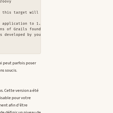
roovy

 this target will upgrade it to Grails 1.2.0 ...

ui peut parfois poser
uns soucis.
s. Cette version a été
lisable pour votre
ent afin d'être
 de définir un niveau de