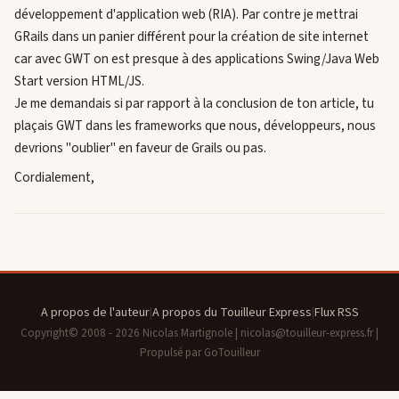
développement d'application web (RIA). Par contre je mettrai
GRails dans un panier différent pour la création de site internet
car avec GWT on est presque à des applications Swing/Java Web
Start version HTML/JS.
Je me demandais si par rapport à la conclusion de ton article, tu
plaçais GWT dans les frameworks que nous, développeurs, nous
devrions "oublier" en faveur de Grails ou pas.
Cordialement,
A propos de l'auteur
|
A propos du Touilleur Express
|
Flux RSS
Copyright© 2008 - 2026 Nicolas Martignole | nicolas@touilleur-express.fr |
Propulsé par GoTouilleur