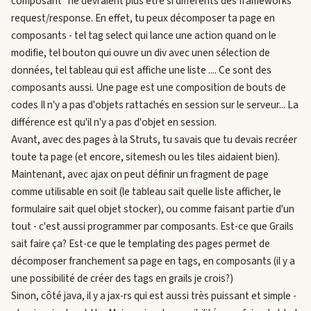
composant" ne devraient plus être si différents des frameworks
request/response. En effet, tu peux décomposer ta page en
composants - tel tag select qui lance une action quand on le
modifie, tel bouton qui ouvre un div avec unen sélection de
données, tel tableau qui est affiche une liste .... Ce sont des
composants aussi. Une page est une composition de bouts de
codes Il n'y a pas d'objets rattachés en session sur le serveur... La
différence est qu'il n'y a pas d'objet en session.
Avant, avec des pages à la Struts, tu savais que tu devais recréer
toute ta page (et encore, sitemesh ou les tiles aidaient bien).
Maintenant, avec ajax on peut définir un fragment de page
comme utilisable en soit (le tableau sait quelle liste afficher, le
formulaire sait quel objet stocker), ou comme faisant partie d'un
tout - c'est aussi programmer par composants. Est-ce que Grails
sait faire ça? Est-ce que le templating des pages permet de
décomposer franchement sa page en tags, en composants (il y a
une possibilité de créer des tags en grails je crois?)
Sinon, côté java, il y a jax-rs qui est aussi très puissant et simple -