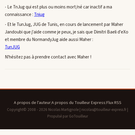
- Le TnJug qui est plus ou moins mort/né car inactif a ma
connaissance :
Tnjug
- Et le TunJug, JUG de Tunis, en cours de lancement par Maher
Jandoubi que j'aide comme je peux, je sais que Dimitri Baeli d'eXo
et membre du NormandyJug aide aussi Maher :
TunJUG
N'hésitez pas à prendre contact avec Maher !
A propos de l'auteur
|
A propos du Touilleur Express
|
Flux RSS
Copyright© 2008 - 2026 Nicolas Martignole | nicolas@touilleur-express.fr |
Propulsé par GoTouilleur