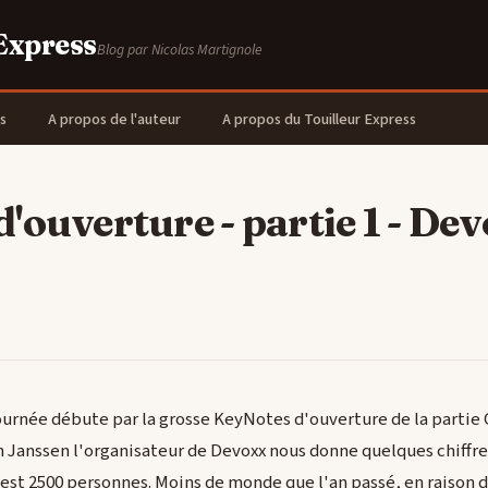
 Express
Blog par Nicolas Martignole
s
A propos de l'auteur
A propos du Touilleur Express
'ouverture - partie 1 - De
ournée débute par la grosse KeyNotes d'ouverture de la partie
 Janssen l'organisateur de Devoxx nous donne quelques chiffr
st 2500 personnes. Moins de monde que l'an passé, en raison de l