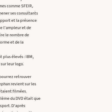
onnes comme SFEIR,
mmener ses consultants
support et la présence
de l'ampleur et de
ire le nombre de
forme et de la
t plus élevés : IBM,
sur leur logo.
s pourrez retrouver
ephan revient sur les
étaient filmées.
blème du DVD était que
sport. D'après