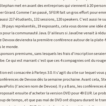
 Stephan met en avant des entreprises qui viennent à 20 pers
ier Girard. Comme l'an passé, SFEIR fait un gros effort pour e
aussi 217 étudiants, 132 sessions, 120 speakers. C'est aussi le 
. 39 pays représentés, 19 exposants, cela vous donne une idée 
 pour la communauté Java. D'ailleurs si JavaOne venait à rédu
que Devoxx deviendra la première conférence autour de la plate-
 le monde.
ponsors premiums, sans lesquels les frais d'inscription seraien
be. Ce qui est marrant c'est que ces 4 compagnies ont du rouge 
tion est consacrée à Parleys 3.0. Il s'agit du site sur lequel vou
conférences de Devoxx dès la semaine prochaine. Avant cela, St
aPolis (l'ancien nom de Devoxx). Il y a 8 ans, les conférences 
roposait ensuite d'acheter la version DVD pour 49 EUR. Le pro
up de temps, et que pas mal de DVD ont disparu durant le tran