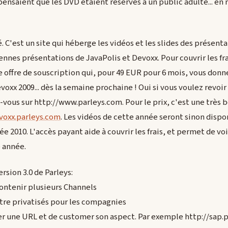
pensaient que les DVD étaient réservés à un public adulte... en 
. C'est un site qui héberge les vidéos et les slides des présenta
iennes présentations de JavaPolis et Devoxx. Pour couvrir les f
e offre de souscription qui, pour 49 EUR pour 6 mois, vous donne
oxx 2009... dès la semaine prochaine ! Oui si vous voulez revoir 
vous sur http://www.parleys.com. Pour le prix, c'est une très b
voxx.parleys.com
. Les vidéos de cette année seront sinon disp
nnée 2010. L'accès payant aide à couvrir les frais, et permet de 
 année.
rsion 3.0 de Parleys:
ontenir plusieurs Channels
tre privatisés pour les compagnies
ouer une URL et de customer son aspect. Par exemple http://sap.