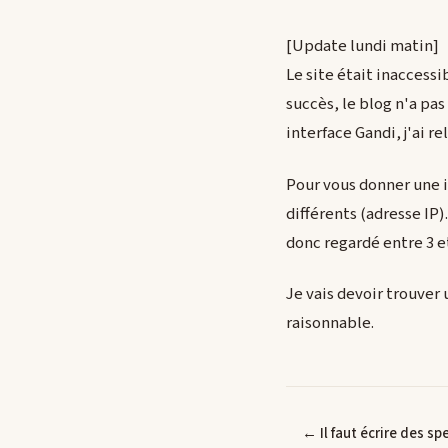
[Update lundi matin]
Le site était inaccess
succès, le blog n'a pa
interface Gandi, j'ai r
Pour vous donner une id
différents (adresse IP)
donc regardé entre 3 et
Je vais devoir trouver
raisonnable.
← Il faut écrire des sp