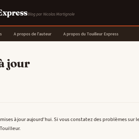
 Express
Blog par Nicolas Martignole
s
A propos de l'auteur
A propos du Touilleur Express
à jour
mises à jour aujourd'hui. Si vous constatez des problèmes sur le
Touilleur.