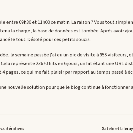
ible entre 09h30 et 11h00 ce matin. La raison ? Vous tout simpl
s tenu la charge, la base de données est tombée. Après avoir ajo
elancé le tout. Désolé pour ces petits soucis.
ée, la semaine passée j'ai eu un pic de visite à 955 visiteurs, e
. Cela représente 23670 hits en 6 jours, un hit étant une URL dis
 4 pages, ce qui me fait plaisir par rapport au temps passé à écr
 une nouvelle solution pour que le blog continue à fonctionner
ecs itératives
GateIn et Liferay