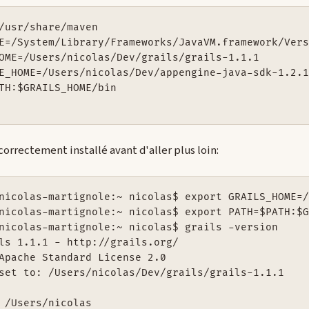
/usr/share/maven

E=/System/Library/Frameworks/JavaVM.framework/Vers
OME=/Users/nicolas/Dev/grails/grails-1.1.1

E_HOME=/Users/nicolas/Dev/appengine-java-sdk-1.2.1
TH:$GRAILS_HOME/bin

 correctement installé avant d'aller plus loin:
nicolas-martignole:~ nicolas$ export GRAILS_HOME=/
nicolas-martignole:~ nicolas$ export PATH=$PATH:$G
nicolas-martignole:~ nicolas$ grails -version

ls 1.1.1 - http://grails.org/

Apache Standard License 2.0

set to: /Users/nicolas/Dev/grails/grails-1.1.1

 /Users/nicolas
