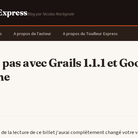
 Express
Blog par Nicolas Martignole
s
A propos de l'auteur
A propos du Touilleur Express
pas avec Grails 1.1.1 et Go
ne
 fin de la lecture de ce billet j'aurai complètement changé votre v