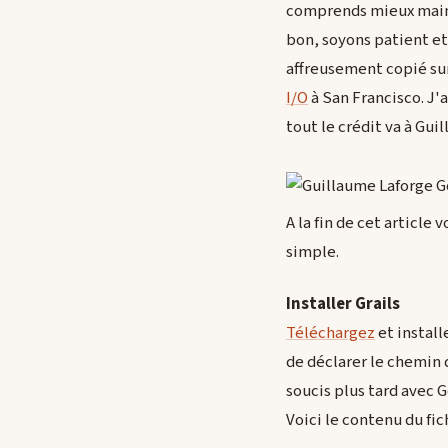
comprends mieux mainte
bon, soyons patient et 
affreusement copié su
I/O
à San Francisco. J'a
tout le crédit va à Gui
A la fin de cet articl
simple.
Installer Grails
Téléchargez
et install
de déclarer le chemin d
soucis plus tard avec
Voici le contenu du fi