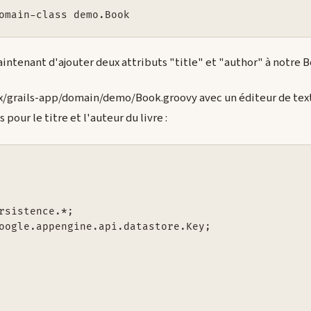
omain-class demo.Book
aintenant d'ajouter deux attributs "title" et "author" à notre B
ex/grails-app/domain/demo/Book.groovy avec un éditeur de text
pour le titre et l'auteur du livre :
rsistence.*;

oogle.appengine.api.datastore.Key;
