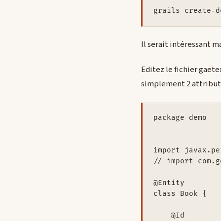
grails create-d
Il serait intéressant m
Editez le fichier gaet
simplement 2 attributs 
package demo

import javax.pe
// import com.g
@Entity

class Book {

    @Id
