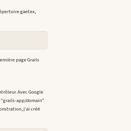
répertoire gaetex,
première page Grails
ntrôleur. Avec Google
e "grails-app/domain".
nstration, j'ai créé