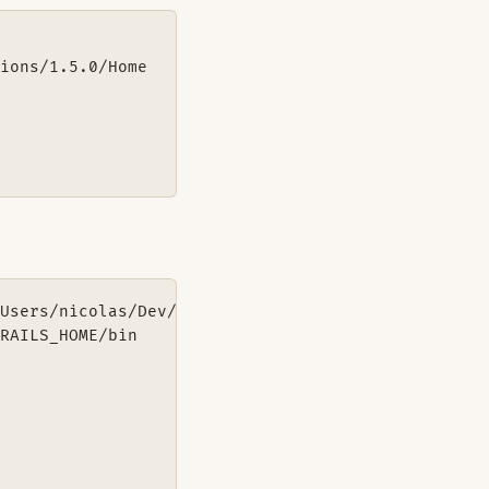
ions/1.5.0/Home



Users/nicolas/Dev/grails/grails-1.1.1

RAILS_HOME/bin
