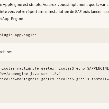
le AppEngine est simple. Assurez-vous simplement que la varia
 vers votre répertoire d'installation de GAE puis lancer l
in App-Engine :
plugin app-engine
achine:
nicolas-martignole:gaetex nicolas$ echo $APPENGINE
Dev/appengine-java-sdk-1.2.1

nicolas-martignole:gaetex nicolas$ grails install-