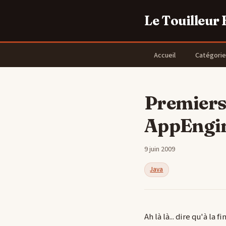
Le Touilleur
Accueil
Catégorie
Premiers 
AppEngi
9 juin 2009
Java
Ah là là... dire qu'à la