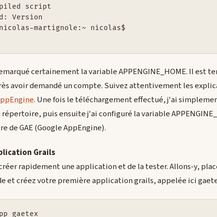
piled script

d: Version

nicolas-martignole:~ nicolas$

remarqué certainement la variable APPENGINE_HOME. Il est te
ès avoir demandé un compte. Suivez attentivement les explica
AppEngine
. Une fois le téléchargement effectué, j'ai simplem
un répertoire, puis ensuite j'ai configuré la variable APPENGIN
ire de GAE (Google AppEngine).
lication Grails
créer rapidement une application et de la tester. Allons-y, pla
e et créez votre première application grails, appelée ici gaete