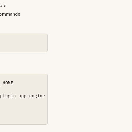
ble
a commande
_HOME

plugin app-engine
