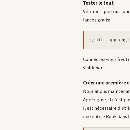
Tester le tout
Vérifions que tout fon
lancez grails:
grails app-engi
Connectez-vous à votr
s'afficher.
Créer une première e
Nous allons maintenant
AppEngine, il n'est pa
Il est nécessaire d'ut
une entité Book dans 