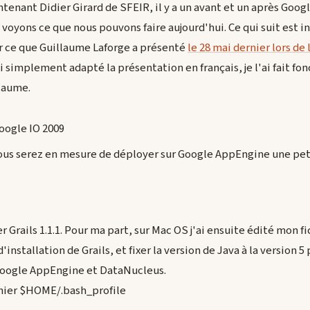
nant Didier Girard de SFEIR, il y a un avant et un après Googl
voyons ce que nous pouvons faire aujourd'hui. Ce qui suit est in
r ce que Guillaume Laforge a présenté
le 28 mai dernier lors de
i simplement adapté la présentation en français, je l'ai fait fon
llaume.
e vous serez en mesure de déployer sur Google AppEngine une pe
er Grails 1.1.1. Pour ma part, sur Mac OS j'ai ensuite édité mon fi
'installation de Grails, et fixer la version de Java à la version 
 Google AppEngine et DataNucleus.
chier $HOME/.bash_profile