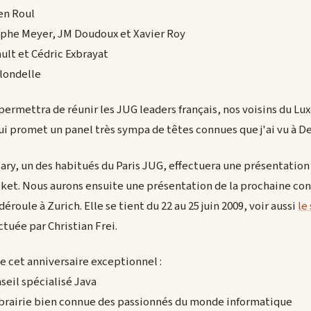
en Roul
tophe Meyer, JM Doudoux et Xavier Roy
ault et Cédric Exbrayat
Blondelle
 permettra de réunir les JUG leaders français, nos voisins du L
qui promet un panel très sympa de têtes connues que j'ai vu à D
nsary, un des habitués du Paris JUG, effectuera une présentatio
et. Nous aurons ensuite une présentation de la prochaine con
éroule à Zurich. Elle se tient du 22 au 25 juin 2009, voir aussi
le 
tuée par Christian Frei.
de cet anniversaire exceptionnel :
seil spécialisé Java
librairie bien connue des passionnés du monde informatique