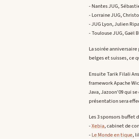
- Nantes JUG, Sébasti
- Lorraine JUG, Chris
- JUG Lyon, Julien Rip
- Toulouse JUG, Gaël 
La soirée anniversaire
belges et suisses, ce 
Ensuite Tarik Filali A
framework Apache Wick
Java, Jazoon'09 qui se d
présentation sera effec
Les 3 sponsors buffet 
-
Xebia
, cabinet de con
-
Le Monde en tique
, 