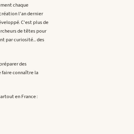
itement chaque
création l'an dernier
éveloppé. C'est plus de
ercheurs de têtes pour
t par curiosité... des
 préparer des
faire connaître la
artout en France :