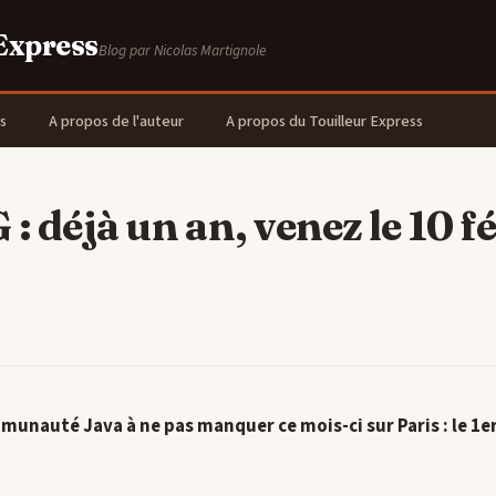
 Express
Blog par Nicolas Martignole
s
A propos de l'auteur
A propos du Touilleur Express
: déjà un an, venez le 10 f
unauté Java à ne pas manquer ce mois-ci sur Paris : le 1er