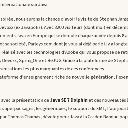
internationale sur Java
soirée, nous aurons la chance d'avoir la visite de Stephan Jans
Devoxx (ex Javapolis). Avec 3200 visiteurs (dont moi) en décem
nements Java en Europe qui se déroule chaque année depuis 8 a
t sa société, Parleys.com dont je vous ai déjà parlé il y a longte
e réalisé avec les technologies d'Adobe qui vous propose de ret
s Devoxx, SpringOne et BeJUG. Grâce à la plateforme de Stepha
sentations les plus marquantes de ces conférences.
lateforme d'enseignement riche de nouvelle génération, l'exe
a avec la présentation de
Java SE 7 Dolphin
et des nouveautés 
 superpackages, les génériques, le support du XML, l'api joda t
e par Thomas Chamas, développeur Java à la Casden Banque popu