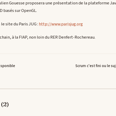
ulien Gouesse proposera une présentation de la plateforme Jav
 3D basés sur OpenGL.
a le site du Paris JUG :
http://www.parisjug.org
ochain, à la FIAP, non loin du RER Denfert-Rochereau.
isponible
Scrum c'est fini ou le s
(2)