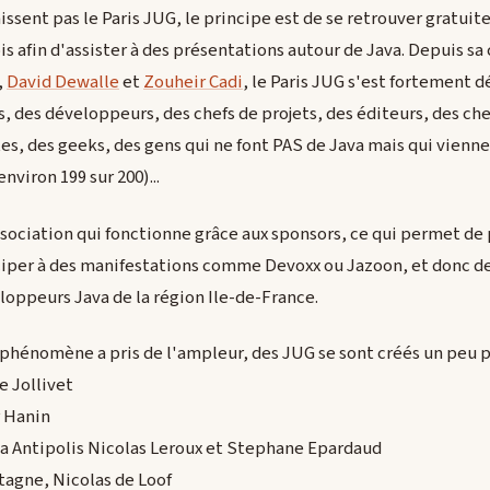
issent pas le Paris JUG, le principe est de se retrouver gratu
 afin d'assister à des présentations autour de Java. Depuis sa 
,
David Dewalle
et
Zouheir Cadi
, le Paris JUG s'est fortement d
, des développeurs, des chefs de projets, des éditeurs, des ch
tes, des geeks, des gens qui ne font PAS de Java mais qui viennen
nviron 199 sur 200)...
ssociation qui fonctionne grâce aux sponsors, ce qui permet de
iper à des manifestations comme Devoxx ou Jazoon, et donc de 
ppeurs Java de la région Ile-de-France.
e phénomène a pris de l'ampleur, des JUG se sont créés un peu p
e Jollivet
r Hanin
ia Antipolis Nicolas Leroux et Stephane Epardaud
tagne, Nicolas de Loof