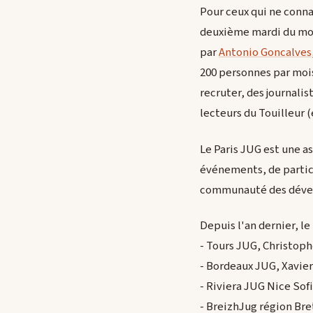
Pour ceux qui ne conna
deuxième mardi du mois
par
Antonio Goncalves
200 personnes par mois
recruter, des journalis
lecteurs du Touilleur (e
Le Paris JUG est une a
événements, de partic
communauté des dévelo
Depuis l'an dernier, l
- Tours JUG, Christoph
- Bordeaux JUG, Xavie
- Riviera JUG Nice Sof
- BreizhJug région Bre