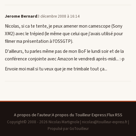
Jerome Bernard
3 décembre 2008 à 16:14
Nicolas, si ca te tente, je peux amener mon camescope (Sony
XM2) avec le trépied (le même que celui que j'avais utilisé pour
filmer ma présentation à l'OSSGTP).
D'ailleurs, tu parles même pas de mon BoF le lundi soir et de la
conférence conjointe avec Amazon le vendredi après-midi... :-p
Envoie moi mail si tu veux que je me trimbale tout ça...
A propos de l'auteur
|
A propos du Touilleur Express
|
Flux RSS
Copyright© 2008 - 2026 Nicolas Martignole | nicolas@touilleur-express.fr |
Propulsé par GoTouilleur