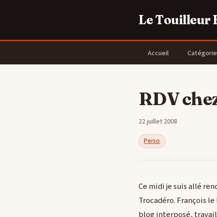
Le Touilleur
Accueil
Catégorie
RDV che
22 juillet 2008
Perso
Ce midi je suis allé r
Trocadéro. François le
blog interposé, travail