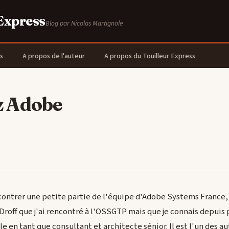
 Express
Blog par Nicolas Martignole
s
A propos de l'auteur
A propos du Touilleur Express
z Adobe
encontrer une petite partie de l'équipe d'Adobe Systems France,
 Droff que j'ai rencontré à l'OSSGTP mais que je connais depuis
le en tant que consultant et architecte sénior. Il est l'un des 