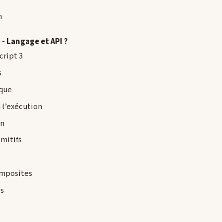
h
 - Langage et API ?
cript 3
s
que
 l’exécution
on
mitifs
omposites
s