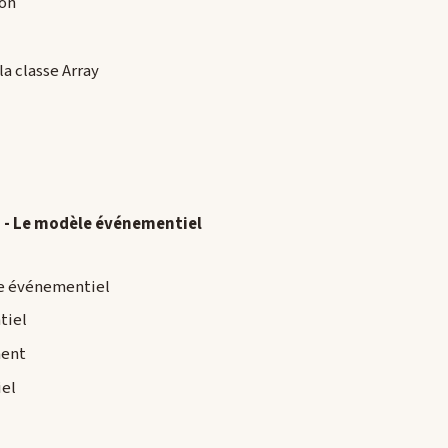
ion
a classe Array
) - Le modèle événementiel
e événementiel
tiel
ment
iel