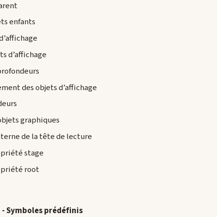
arent
ets enfants
d’affichage
ts d’affichage
profondeurs
ement des objets d’affichage
deurs
objets graphiques
erne de la tête de lecture
opriété stage
opriété root
) - Symboles prédéfinis