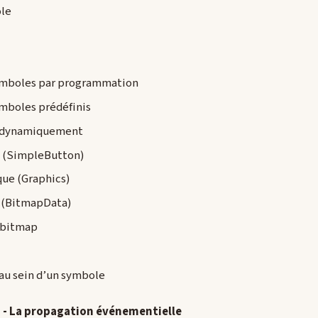
ole
symboles par programmation
ymboles prédéfinis
se dynamiquement
 (SimpleButton)
ue (Graphics)
 (BitmapData)
 bitmap
 au sein d’un symbole
) - La propagation événementielle