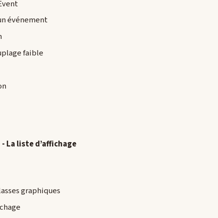
’Event
’un événement
n
uplage faible
on
- La liste d’affichage
classes graphiques
fichage