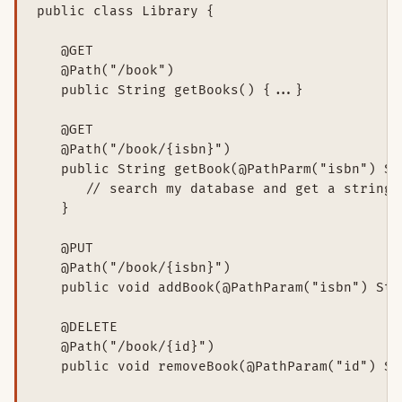
public class Library {

   @GET

   @Path("/book")

   public String getBooks() {...}

   @GET

   @Path("/book/{isbn}")

   public String getBook(@PathParm("isbn") Str
      // search my database and get a string 
   }

   @PUT

   @Path("/book/{isbn}")

   public void addBook(@PathParam("isbn") Str
   @DELETE

   @Path("/book/{id}")

   public void removeBook(@PathParam("id") St