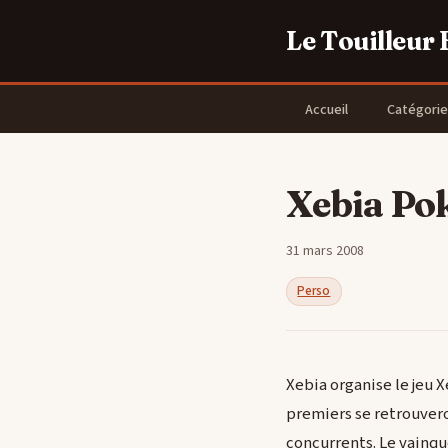
Le Touilleur
Accueil
Catégorie
Xebia Pok
31 mars 2008
Perso
Xebia organise le jeu X
premiers se retrouveron
concurrents. Le vainque