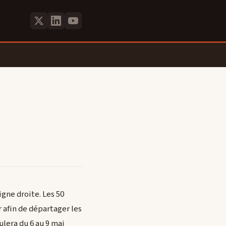
igne droite. Les 50
r afin de départager les
ulera du 6 au 9 mai