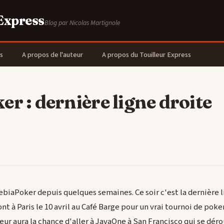
 Express
Blog par Nicolas Martignole
s
A propos de l'auteur
A propos du Touilleur Express
er : dernière ligne droite
ebiaPoker depuis quelques semaines. Ce soir c'est la dernière l
t à Paris le 10 avril au Café Barge pour un vrai tournoi de poke
ur aura la chance d'aller à JavaOne à San Francisco qui se déro